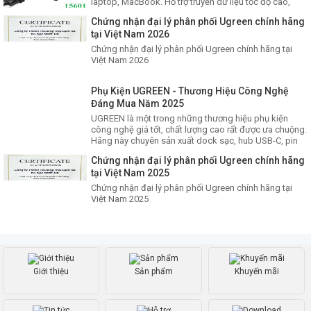
laptop, MacBook. Hỗ trợ truyền dữ liệu tốc độ cao,
xuất HDMI sắc nét và thiết kế nhỏ gọn tiện lợi. Lựa
Chứng nhận đại lý phân phối Ugreen chính hãng
chọn hub Ugreen chất lượng cao, bền bỉ và đáng đầu
tại Việt Nam 2026
tư cho công việc, học tập.
Chứng nhận đại lý phân phối Ugreen chính hãng tại
Việt Nam 2026
Phụ Kiện UGREEN - Thương Hiệu Công Nghệ
Đáng Mua Năm 2025
UGREEN là một trong những thương hiệu phụ kiện
công nghệ giá tốt, chất lượng cao rất được ưa chuộng.
Hãng này chuyên sản xuất dock sạc, hub USB-C, pin
dự phòng, dây cáp, tai nghe, v.v. với thiết kế bền bỉ,
Chứng nhận đại lý phân phối Ugreen chính hãng
hiệu suất cao, giá hợp lý.
tại Việt Nam 2025
Chứng nhận đại lý phân phối Ugreen chính hãng tại
Việt Nam 2025
Giới thiệu
Sản phẩm
Khuyến mãi