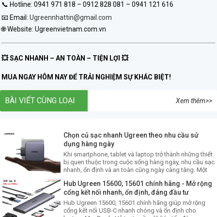
📞 Hotline: 0941 971 818 – 0912 828 081 – 0941 121 616
📧 Email:
Ugreennhattin@gmail.com
🌐 Website: Ugreenvietnam.com.vn
💥 SẠC NHANH – AN TOÀN – TIỆN LỢI 💥
MUA NGAY HÔM NAY ĐỂ TRẢI NGHIỆM SỰ KHÁC BIỆT!
BÀI VIẾT CÙNG LOẠI
Xem thêm>>
Chọn củ sạc nhanh Ugreen theo nhu cầu sử
dụng hàng ngày
Khi smartphone, tablet và laptop trở thành những thiết
bị quen thuộc trong cuộc sống hàng ngày, nhu cầu sạc
nhanh, ổn định và an toàn cũng ngày càng tăng. Một
bộ sạc phù hợp giúp rút ngắn thời gian chờ, hỗ trợ bảo
Hub Ugreen 15600, 15601 chính hãng - Mở rộng
vệ pin trong quá trình sử dụng. Vậy làm thế nào để
cổng kết nối nhanh, ổn định, đáng đầu tư
chọn củ sạc nhanh phù hợp với thiết
Hub Ugreen 15600, 15601 chính hãng giúp mở rộng
cổng kết nối USB-C nhanh chóng và ổn định cho