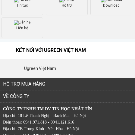
Tin tức
Hỗ trợ
Download
Liên hệ
KẾT NỐI VỚI UGREEN VIỆT NAM
Ugreen Việt Nam
HỖ TRỢ MUA HÀNG
VỀ CÔNG TY
CÔNG TY TNHH TM DV TIN HỌC NHẤT TÍN
Địa chỉ: 18 Lê Thanh Nghị - Bạch Mai - Hà Nội
Điện thoại: 0941.971.818 - 0941.121.616
Địa chỉ: 7B Trung Kính - Yên Hòa - Hà Nội