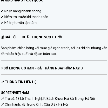
🚚 GIAO HÀNG TOÀN QUỐC
✔ Nhận hàng nhanh chóng
✔ Kiểm tra trước khi thanh toán
✔ Hỗ trợ tư vấn tận tâm
💰 GIÁ TỐT – CHẤT LƯỢNG VƯỢT TRỘI
Sản phẩm chính hãng với mức giá cạnh tranh, tối ưu chi phí nhưng vẫn
đảm bảo hiệu suất và độ an toàn cao.
⚡ SỐ LƯỢNG CÓ HẠN – ĐẶT HÀNG NGAY HÔM NAY! ⚡
📍 THÔNG TIN LIÊN HỆ
UGREENVIETNAM
📍 Trụ sở: 18 Lê Thanh Nghị, P. Bách Khoa, Hai Bà Trưng, Hà Nội
📍 Chi nhánh: 7B Trung Kính, Cầu Giấy, Hà Nội