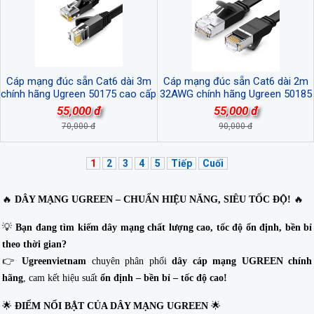
Cáp mạng đúc sẵn Cat6 dài 3m
Cáp mạng đúc sẵn Cat6 dài 2m
chính hãng Ugreen 50175 cao cấp
32AWG chính hãng Ugreen 50185
cao cấp
55,000 đ
55,000 đ
70,000 đ
90,000 đ
1
2
3
4
5
Tiếp
Cuối
🔥
DÂY MẠNG UGREEN – CHUẨN HIỆU NĂNG, SIÊU TỐC ĐỘ!
🔥
💡
Bạn đang tìm kiếm dây mạng chất lượng cao, tốc độ ổn định, bền bỉ
theo thời gian?
👉
Ugreenvietnam
chuyên phân phối
dây cáp mạng UGREEN chính
hãng
, cam kết hiệu suất
ổn định – bền bỉ – tốc độ cao!
🌟
ĐIỂM NỔI BẬT CỦA DÂY MẠNG UGREEN
🌟