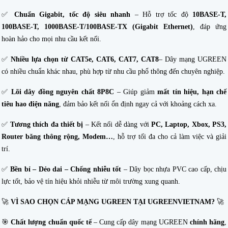
✅
Chuẩn Gigabit, tốc độ siêu nhanh
– Hỗ trợ tốc độ
10BASE-T,
100BASE-T, 1000BASE-T/100BASE-TX (Gigabit Ethernet)
, đáp ứng
hoàn hảo cho mọi nhu cầu kết nối.
✅
Nhiều lựa chọn từ CAT5e, CAT6, CAT7,
CAT8
– Dây mạng UGREEN
có nhiều chuẩn khác nhau, phù hợp từ nhu cầu phổ thông đến chuyên nghiệp.
✅
Lõi dây đồng nguyên chất 8P8C
– Giúp giảm
mất tín hiệu, hạn chế
tiêu hao điện năng
, đảm bảo kết nối ổn định ngay cả với khoảng cách xa.
✅
Tương thích đa thiết bị
– Kết nối dễ dàng với
PC, Laptop, Xbox, PS3,
Router băng thông rộng, Modem…
, hỗ trợ tối đa cho cả làm việc và giải
trí.
✅
Bền bỉ – Dẻo dai – Chống nhiễu tốt
– Dây bọc nhựa PVC cao cấp, chịu
lực tốt, bảo vệ tín hiệu khỏi nhiễu từ môi trường xung quanh.
🚀
VÌ SAO CHỌN CÁP MẠNG UGREEN TẠI UGREENVIETNAM?
🚀
🎯
Chất lượng chuẩn quốc tế
– Cung cấp dây mạng UGREEN
chính hãng
,