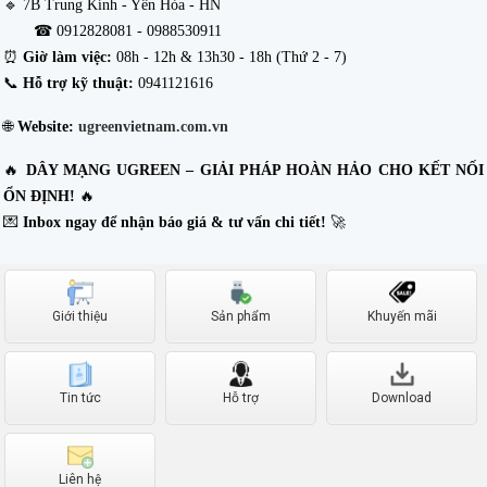
🔹 7B Trung Kính - Yên Hòa - HN
☎ 0912828081 -
0988530911
⏰
Giờ làm việc:
08h - 12h & 13h30 - 18h (Thứ 2 - 7)
📞
Hỗ trợ kỹ thuật:
0941121616
🌐
Website:
ugreenvietnam.com.vn
🔥
DÂY MẠNG UGREEN – GIẢI PHÁP HOÀN HẢO CHO KẾT NỐI
ỔN ĐỊNH!
🔥
💌
Inbox ngay để nhận báo giá & tư vấn chi tiết!
🚀
Giới thiệu
Sản phẩm
Khuyến mãi
Tin tức
Hỗ trợ
Download
Liên hệ