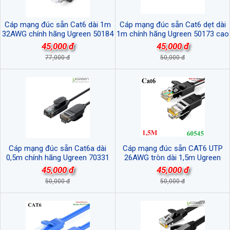
Cáp mạng đúc sẵn Cat6 dài 1m
Cáp mạng đúc sẵn Cat6 dẹt dài
32AWG chính hãng Ugreen 50184
1m chính hãng Ugreen 50173 cao
cao cấp
cấp
45,000 đ
45,000 đ
77,000 đ
50,000 đ
Cáp mạng đúc sẵn Cat6a dài
Cáp mạng đúc sẵn CAT6 UTP
0,5m chính hãng Ugreen 70331
26AWG tròn dài 1,5m Ugreen
cao cấp
60545 cao cấp
45,000 đ
45,000 đ
50,000 đ
50,000 đ