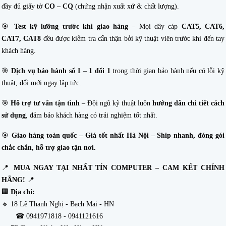
đầy đủ giấy tờ
CO – CQ
(chứng nhận xuất xứ & chất lượng).
🎯
Test kỹ lưỡng trước khi giao hàng
– Mọi dây cáp
CAT5, CAT6,
CAT7
,
CAT8
đều được kiểm tra cẩn thận bởi kỹ thuật viên trước khi đến tay
khách hàng.
🎯
Dịch vụ bảo hành số 1
–
1 đổi 1
trong thời gian bảo hành nếu có lỗi kỹ
thuật, đổi mới ngay lập tức.
🎯
Hỗ trợ tư vấn tận tình
– Đội ngũ kỹ thuật luôn
hướng dẫn chi tiết cách
sử dụng
, đảm bảo khách hàng có trải nghiệm tốt nhất.
🎯
Giao hàng toàn quốc – Giá tốt nhất Hà Nội
–
Ship nhanh, đóng gói
chắc chắn, hỗ trợ giao tận nơi.
📍
MUA NGAY TẠI NHẤT TÍN COMPUTER – CAM KẾT CHÍNH
HÃNG!
📍
🏢
Địa chỉ:
🔹 18 Lê Thanh Nghị - Bạch Mai - HN
☎ 0941971818 - 0941121616