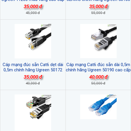
cao cấp
35,000 đ
35,000 đ
45,000 đ
55,000 đ
Cáp mạng đúc sẵn Cat6 dẹt dài
Cáp mạng Cat6 đúc sẵn dài 0,5m
0,5m chính hãng Ugreen 50172
chính hãng Ugreen 50190 cao cấp
cao cấp
35,000 đ
40,000 đ
40,000 đ
50,000 đ