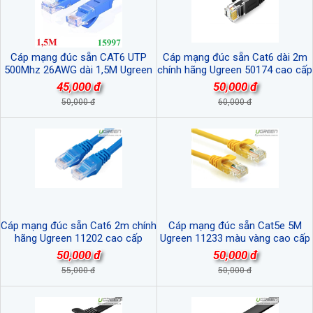
Cáp mạng đúc sẵn CAT6 UTP
Cáp mạng đúc sẵn Cat6 dài 2m
500Mhz 26AWG dài 1,5M Ugreen
chính hãng Ugreen 50174 cao cấp
15997 cao cấp
45,000 đ
50,000 đ
50,000 đ
60,000 đ
Cáp mạng đúc sẵn Cat6 2m chính
Cáp mạng đúc sẵn Cat5e 5M
hãng Ugreen 11202 cao cấp
Ugreen 11233 màu vàng cao cấp
50,000 đ
50,000 đ
55,000 đ
50,000 đ