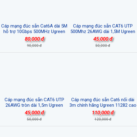
Cáp mạng đúc sẵn Cat6A dài 5M
Cáp mạng đúc sẵn CAT6 UTP
hỗ trợ 10Gbps 500MHz Ugreen
500Mhz 26AWG dài 1,5M Ugreen
55159 cao cấp
15997 cao cấp
80,000 đ
45,000 đ
90,000 đ
50,000 đ
Cáp mạng đúc sẵn CAT6 UTP
Cáp mạng đúc sẵn Cat6 nối dài
26AWG tròn dài 1,5m Ugreen
3m chính hãng Ugreen 11282 cao
60545 cao cấp
cấp
45,000 đ
110,000 đ
50,000 đ
120,000 đ