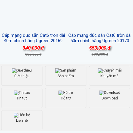
Cáp mạng đúc sẵn Cat6 tròn dài
Cáp mạng đúc sẵn Cat6 tròn dài
40m chính hãng Ugreen 20169
50m chính hãng Ugreen 20170
cao cấp
cao cấp
340,000 đ
550,000 đ
380,000 đ
600,000 đ
Giới thiệu
Sản phẩm
Khuyến mãi
Tin tức
Hỗ trợ
Download
Liên hệ