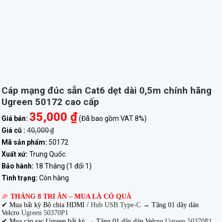
Cáp mạng đúc sẵn Cat6 dẹt dài 0,5m chính hãng
Ugreen 50172 cao cấp
35,000 ₫
Giá bán:
(Đã bao gồm VAT 8%)
Giá cũ :
40,000 ₫
Mã sản phẩm:
50172
Xuất xứ:
Trung Quốc
Bảo hành:
18 Tháng (1 đổi 1)
Tình trạng:
Còn hàng
🎉
THÁNG 8 TRI ÂN – MUA LÀ CÓ QUÀ
✔ Mua bất kỳ Bộ chia HDMI /
Hub USB Type-C
→
Tặng 01 dây dán
Velcro
Ugreen 50370P1
✔ Mua cáp sạc Ugreen bất kỳ → Tặng 01 dây dán Velcro
Ugreen 50370P1