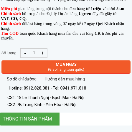
Miễn phí
giao hàng trong nội thành cho đơn hàng từ
1triệu
và dưới
5km
.
Chính sách
hỗ trợ giá cho Đại lý Dự án hàng
Ugreen
đầy đủ giấy tờ
,
.
VAT
CO, CQ
Chính sách
đổi/trả
hàng trong vòng 07 ngày kể từ ngày Quý Khách nhận
hàng.
Thu COD
toàn quốc Khách hàng mua lần đầu vui lòng
CK
trước phí vận
chuyển.
-
+
Số lượng:
MUA NGAY
(Giao hàng toàn quốc)
Sơ đồ chỉ đường
Hướng dẫn mua hàng
Hotline:
0912.828.081
- Tel:
0941.971.818
CS1: 18 Lê Thanh Nghị - Bạch Mai - Hà Nội
CS2: 7B Trung Kính - Yên Hòa - Hà Nội
THÔNG TIN SẢN PHẨM