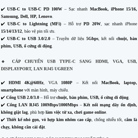
✔️
USB-C to USB-C PD 100W
– Sạc nhanh
MacBook, iPhone 15/16,
Samsung, Dell, HP, Lenovo
.
✔️
USB-C to Lightning (MFi)
– Hỗ trợ
PD 20W
, sạc nhanh iPhone
15/14/13/12
, bảo vệ pin tối ưu.
✔️
USB-C to USB 3.0/2.0
– Truyền dữ liệu
5Gbps
, kết nối
chuột, bàn
phím, USB, ổ cứng di động
.
🔹
CÁP CHUYỂN USB TYPE-C SANG HDMI, VGA, USB,
DISPLAYPORT, LAN RJ45 UGREEN
✔️
HDMI 4K@60Hz
, VGA
1080P
– Kết nối
MacBook, laptop,
smartphone
với màn hình, máy chiếu.
✔️
Cổng USB 2.0/3.0
– Hỗ trợ
chuột, bàn phím, USB, ổ cứng di động
.
✔️
Cổng LAN RJ45 100Mbps/1000Mbps
–
Kết nối mạng dây ổn định,
không giật lag
, phù hợp
làm việc từ xa, chơi game online
.
✔️
Thiết kế nhỏ gọn, vỏ hợp kim nhôm cao cấp
, chống nhiễu tốt,
cắm là
chạy, không cần cài đặt
.