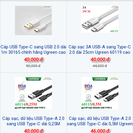
Cáp USB Type-C sang USB 2.0 dài
Cáp sạc 3A USB-A sang Type-C
1m 30165 chính hãng Ugreen cao
2.0 dài 25cm Ugreen 60119 cao
cấp
cấp
40,000 đ
40,000 đ
80,000 đ
44,000 đ
Cáp sạc, dữ liệu USB Type-A 2.0
Cáp sạc, dữ liệu USB Type-A 2.0
sang USB Type-C dài 0,25M
sang USB Type-C dài 0,5M Ugreen
Ugreen 60114 cao cấp
60115 cao cấp
40,000 đ
46,000 đ