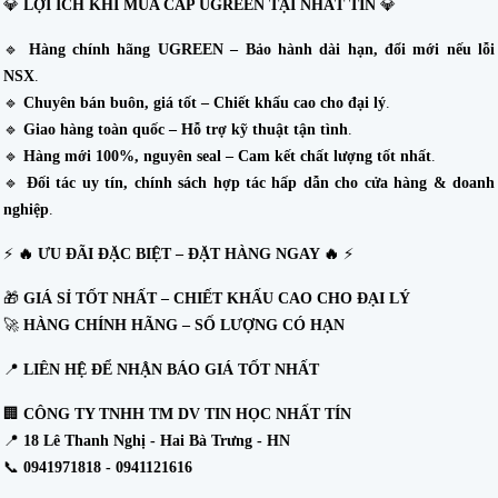
💎
LỢI ÍCH KHI MUA CÁP UGREEN TẠI NHẤT TÍN
💎
🔹
Hàng chính hãng UGREEN – Bảo hành dài hạn, đổi mới nếu lỗi
NSX
.
🔹
Chuyên bán buôn, giá tốt – Chiết khấu cao cho đại lý
.
🔹
Giao hàng toàn quốc – Hỗ trợ kỹ thuật tận tình
.
🔹
Hàng mới 100%, nguyên seal – Cam kết chất lượng tốt nhất
.
🔹
Đối tác uy tín, chính sách hợp tác hấp dẫn cho cửa hàng & doanh
nghiệp
.
⚡
🔥 ƯU ĐÃI ĐẶC BIỆT – ĐẶT HÀNG NGAY 🔥
⚡
🎁
GIÁ SỈ TỐT NHẤT – CHIẾT KHẤU CAO CHO ĐẠI LÝ
🚀
HÀNG CHÍNH HÃNG – SỐ LƯỢNG CÓ HẠN
📍
LIÊN HỆ ĐỂ NHẬN BÁO GIÁ TỐT NHẤT
🏢
CÔNG TY TNHH TM DV TIN HỌC NHẤT TÍN
📍
18 Lê Thanh Nghị - Hai Bà Trưng - HN
📞
0941971818 - 0941121616