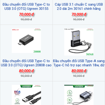
Đầu chuyển đổi USB Type-C to
Cáp USB 3.1 chuẩn C sang USB
USB 3.0 (OTG) Ugreen 30155
2.0 dài 2m 30161 chính hãng
chính hãng
Ugreen
70,000 đ
70,000 đ
90,000 đ
90,000 đ
Đầu chuyển đổi USB Type-C to
Đầu chuyển đổi USB Type-A sang
USB 3.0 (OTG) Ugreen 20808 cao
Type-C hỗ trợ sạc nhanh 18w, dữ
cấp (Đen)
liệu Ugreen 50568 cao cấp
80,000 đ
80,000 đ
90,000 đ
90,000 đ