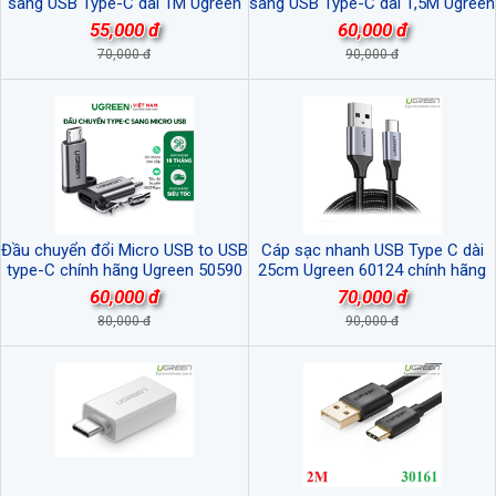
sang USB Type-C dài 1M Ugreen
sang USB Type-C dài 1,5M Ugreen
60116 cao cấp
60117 cao cấp
55,000 đ
60,000 đ
70,000 đ
90,000 đ
Đầu chuyển đổi Micro USB to USB
Cáp sạc nhanh USB Type C dài
type-C chính hãng Ugreen 50590
25cm Ugreen 60124 chính hãng
cao cấp
60,000 đ
70,000 đ
80,000 đ
90,000 đ