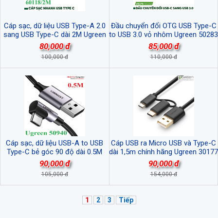
Cáp sạc, dữ liệu USB Type-A 2.0
Đầu chuyển đổi OTG USB Type-C
sang USB Type-C dài 2M Ugreen
to USB 3.0 vỏ nhôm Ugreen 50283
60118 cao cấp
cao cấp
80,000 đ
85,000 đ
100,000 đ
110,000 đ
Cáp sạc, dữ liệu USB-A to USB
Cáp USB ra Micro USB và Type-C
Type-C bẻ góc 90 độ dài 0.5M
dài 1,5m chính hãng Ugreen 30177
Ugreen 50940 cao cấp
90,000 đ
90,000 đ
105,000 đ
154,000 đ
1
2
3
Tiếp