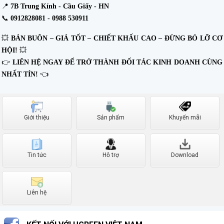
📍
7B Trung Kính - Cầu Giấy - HN
📞
0912828081 -
0988 530911
💥
BÁN BUÔN – GIÁ TỐT – CHIẾT KHẤU CAO – ĐỪNG BỎ LỠ CƠ
HỘI!
💥
👉
LIÊN HỆ NGAY ĐỂ TRỞ THÀNH ĐỐI TÁC KINH DOANH CÙNG
NHẤT TÍN!
👈
Giới thiệu
Sản phẩm
Khuyến mãi
Tin tức
Hỗ trợ
Download
Liên hệ