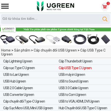
0
Home
>
Sản phẩm
>
Cáp chuyển đổi USB Ugreen
>
Cáp USB Type C
Ugreen
Cáp Lightning Ugreen
Cáp Thunderbolt Ugreen
Cáp sạc Type C Ugreen
Cáp USB Type C Ugreen
USB to Lan Ugreen
USB máy in Ugreen
USB Hub Ugreen
USB to Sound Ugreen
USB 2.0 Cable Ugreen
USB 3.0 Cable Ugreen
USB Converter Ugreen
USB to Com Ugreen
Cáp chuyển đổi Type-C Ugreen
USB to VGA, HDMI, DVI Ugreen
Cáp Sạc Micro USB, Mini USB Ugreen
Hub Chuyển Đổi USB Type C Ugreen