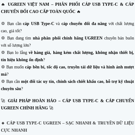
🔥
UGREEN VIỆT NAM – PHÂN PHỐI CÁP USB TYPE-C & CÁP
CHUYỂN ĐỔI CAO CẤP TOÀN QUỐC
🔥
💢 Bạn cần
cáp USB Type-C
và
cáp chuyển đổi đa năng
với chất lượng
cao, giá tốt?
💢 Bạn đang tìm
nhà phân phối chính hãng UGREEN
chuyên bán buôn
với số lượng lớn?
💢 Bạn lo lắng
về hàng giả, hàng kém chất lượng, không nhận thiết bị,
tín hiệu không ổn định
?
💢 Bạn muốn
cáp bền bỉ, tốc độ cao, truyền tải dữ liệu và hình ảnh mượt
mà
?
💢 Bạn cần
một đối tác uy tín, chính sách chiết khấu cao, hỗ trợ kỹ thuật
chuyên sâu
?
🚀
GIẢI PHÁP HOÀN HẢO – CÁP USB TYPE-C & CÁP CHUYỂN
UGREEN CHÍNH HÃNG
🚀
🔹
CÁP USB TYPE-C UGREEN – SẠC NHANH & TRUYỀN DỮ LIỆU
CỰC NHANH