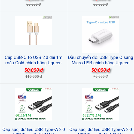
55,000 đ
60,000 đ
Cáp USB-C to USB 2.0 dài 1m
Đầu chuyển đổi USB Type C sang
màu Gold chính hãng Ugreen
Micro USB chính hãng Ugreen
20860 cao cấp
30154 cao cấp
50,000 đ
50,000 đ
110,000 đ
70,000 đ
Cáp sạc, dữ liệu USB Type-A 2.0
Cáp sạc, dữ liệu USB Type-A 2.0