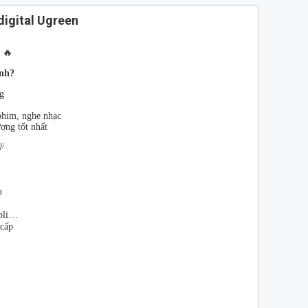
digital Ugreen
🔥
anh?
g
phim, nghe nhạc
ợng tốt nhất

u
mpli…
 cấp