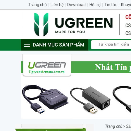
Trang chủ
|
Liên hệ
|
Download
|
Hỗ trợ
|
Tin tức
|
Khuy
DANH MỤC SẢN PHẨM
Trang chủ
>
Sả