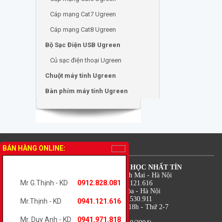
Cáp mạng Cat7 Ugreen
Cáp mạng Cat8 Ugreen
Bộ Sạc Điện USB Ugreen
Củ sạc điện thoại Ugreen
Chuột máy tính Ugreen
Bàn phím máy tính Ugreen
THÔNG TIN LIÊN HỆ
BÁN HÀNG ONLINE:
CÔNG TY TNHH TM DV TIN HỌC NHẤT TÍN
Địa chỉ: 18 Lê Thanh Nghị - Bạch Mai - Hà Nội
Mr G.Thịnh - KD
0912.828.081
Điện thoại: 0941.971.818 - 0941.121.616
Địa chỉ: 7B Trung Kính - Yên Hòa - Hà Nội
Điện thoại: 0912.828.081 - 0988.530.911
Mr.Thịnh - KD
0941.121.616
Thời gian: 08h - 12h và 13h30 - 18h - Thứ 2-7
Hỗ trợ kỹ thuật: 0941.121.616
Mr. Duy Anh - KD
0941.971.818