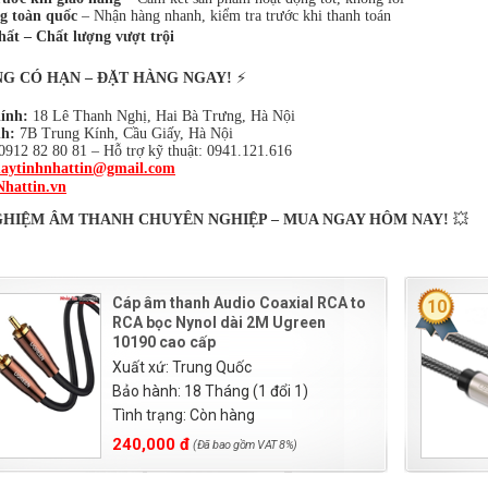
g toàn quốc
– Nhận hàng nhanh, kiểm tra trước khi thanh toán
hất – Chất lượng vượt trội
G CÓ HẠN – ĐẶT HÀNG NGAY!
⚡
hính:
18 Lê Thanh Nghị, Hai Bà Trưng, Hà Nội
h:
7B Trung Kính, Cầu Giấy, Hà Nội
0912 82 80 81 – Hỗ trợ kỹ thuật: 0941.121.616
aytinhnhattin@gmail.com
Nhattin.vn
GHIỆM ÂM THANH CHUYÊN NGHIỆP – MUA NGAY HÔM NAY!
💥
Cáp âm thanh Audio Coaxial RCA to
10
RCA bọc Nynol dài 2M Ugreen
10190 cao cấp
Xuất xứ: Trung Quốc
Bảo hành: 18 Tháng (1 đổi 1)
Tình trạng: Còn hàng
240,000 đ
(Đã bao gồm VAT 8%)