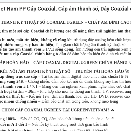
ệt Nam PP Cáp Coaxial, Cáp âm thanh số, Dây Coaxial 
 THANH KỸ THUẬT SỐ COAXIAL UGREEN – CHẤT ÂM ĐỈNH CAO!
 tìm một sợi cáp Coaxial chất lượng cao để nâng tầm trải nghiệm âm th
bị méo, mất tín hiệu, không rõ ràng
khi sử dụng dây analog kém chất lượn
ị nhiễu sóng, suy hao tín hiệu
, làm giảm chất lượng âm thanh kỹ thuật số
 tái tạo âm thanh vòm 5.1/7.1 sống động
, ảnh hưởng đến trải nghiệm xem 
ết mua cáp Coaxial chính hãng ở đâu
để đảm bảo tín hiệu ổn định và chất lư
HÁP HOÀN HẢO – CÁP COAXIAL DIGITAL UGREEN CHÍNH HÃNG!

KẾT NỐI ÂM THANH KỸ THUẬT SỐ – TRUYỀN TẢI HOÀN HẢO
🚀
áp đồng trục cao cấp
– Tái tạo âm thanh digital theo chiều sâu, chuẩn Hi-Fi
 mạ vàng 24K
– Chống nhiễu, đảm bảo kết nối ổn định, không suy hao tín hiệ
 thanh vòm 5.1 / 7.1
– Mang đến trải nghiệm xem phim, nghe nhạc cực chất
nh hoạt từ 1m – 10m
– Phù hợp cho mọi hệ thống âm thanh, TV, receiver, a
ch đa thiết bị
– Kết nối Tivi, dàn âm thanh, loa, đầu HD, DVD, receiver cao
ọc nhôm chống nhiễu
– Đảm bảo chất âm trong trẻo, không méo tiếng
O CHỌN CÁP COAXIAL UGREEN TẠI UGREENVIETNAM?
🔥
ãng 100%
– Đầy đủ CO, CQ, đảm bảo chất lượng tiêu chuẩn quốc tế
đổi mới 1 đổi 1
– Nếu lỗi kỹ thuật trong suốt thời gian bảo hành
rước khi giao hàng
– Cam kết sản phẩm hoạt động tốt, không lỗi