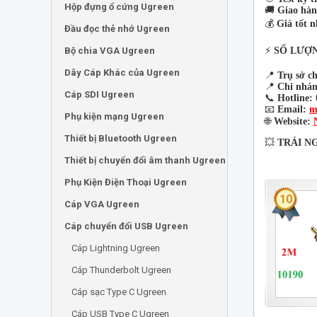
Hộp đựng ổ cứng Ugreen
🚚
Giao hàn
💰
Giá tốt n
Đầu đọc thẻ nhớ Ugreen
Bộ chia VGA Ugreen
⚡
SỐ LƯỢN
Dây Cáp Khác của Ugreen
📍
Trụ sở c
📍
Chi nhán
Cáp SDI Ugreen
📞
Hotline:
📧
Email:
m
Phụ kiện mạng Ugreen
🌐
Website:
Thiết bị Bluetooth Ugreen
💥
TRẢI N
Thiết bị chuyển đổi âm thanh Ugreen
Phụ Kiện Điện Thoại Ugreen
10
Cáp VGA Ugreen
Cáp chuyển đổi USB Ugreen
Cáp Lightning Ugreen
Cáp Thunderbolt Ugreen
Cáp sạc Type C Ugreen
Cáp USB Type C Ugreen