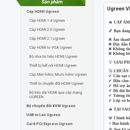
Sản phẩm
Ugreen Vi
Cáp HDMI Ugreen
Cáp HDMI 1.4 Ugreen
🔥
CÁP ÂM
Cáp HDMI 2.0 Ugreen
🎵
Bạn đang
Cáp HDMI 2.1 Ugreen
❌
Âm thanh 
❌
Dây dẫn b
Cáp HDMI to VGA Ugreen
❌
Không thể
❌
Không bi
Bộ chia tín hiệu HDMI Ugreen
💡
GIẢI P
Thiết bị kết nối HDMI Ugreen
🚀
CHUẨN 
Cáp Mini hdmi, Micro hdmi Ugreen
✔
Cấu tạo c
✔
Đầu cắm
Thiết bị chuyển đổi HDMI Ugreen
✔
Hỗ trợ âm
✔
Độ dài li
Bộ kéo dài HDMI qua cáp mạng
✔
Tương thí
UGREEN
✔
Lớp vỏ b
Bộ chuyển đổi KVM Ugreen
🔥
TẠI SA
USB to Lan Ugreen
💎
Chính h
⚡
Bảo hành 
Card PCI Express Ugreen
🎯
Test kỹ t