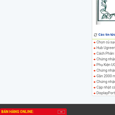
Các tin tứ
Chọn củ sạ
Hub Ugreen 
Cách Phân 
Chứng nhận 
Phụ Kiện U
Chứng nhận 
Gần 2000 m
Chứng nhận 
Cập nhật c
DisplayPort
THÔNG TIN LIÊN HỆ
BÁN HÀNG ONLINE: