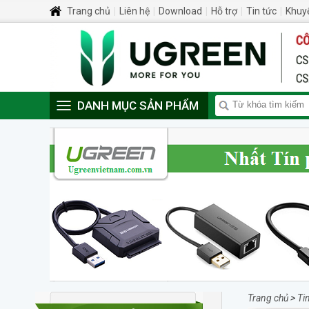
Trang chủ
|
Liên hệ
|
Download
|
Hỗ trợ
|
Tin tức
|
Khuy
DANH MỤC SẢN PHẨM
Trang chủ
>
Ti