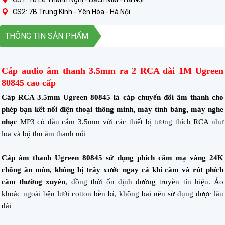
CS2: 7B Trung Kính - Yên Hòa - Hà Nội
THÔNG TIN SẢN PHẨM
Cáp audio âm thanh 3.5mm ra 2 RCA dài 1M Ugreen
80845 cao cấp
Cáp RCA 3.5mm Ugreen 80845 là cáp chuyển đổi âm thanh cho
phép bạn kết nối điện thoại thông minh, máy tính bảng, máy nghe
nhạc
MP3 có đầu cắm 3.5mm với các thiết bị tương thích RCA như
loa và bộ thu âm thanh nổi
Cáp âm thanh Ugreen 80845 sử dụng phích cắm mạ vàng 24K
chống ăn mòn, không bị trầy xước ngay cả khi cắm và rút phích
cắm thường xuyên
, đồng thời ổn định đường truyền tín hiệu. Áo
khoác ngoài bện lưới cotton bền bỉ, không bai nên sử dụng được lâu
dài