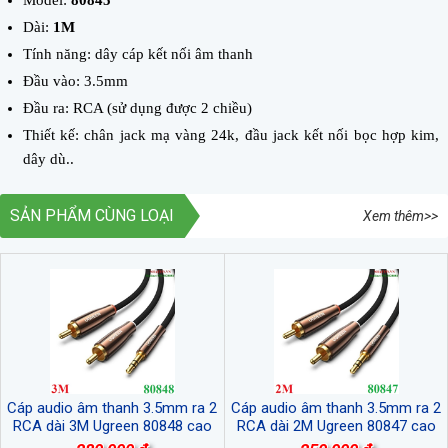
Dài:
1M
Tính năng: dây cáp kết nối âm thanh
Đầu vào: 3.5mm
Đầu ra: RCA (sử dụng được 2 chiều)
Thiết kế: chân jack mạ vàng 24k, đầu jack kết nối bọc hợp kim,
dây dù..
SẢN PHẨM CÙNG LOẠI
Xem thêm>>
Cáp audio âm thanh 3.5mm ra 2
Cáp audio âm thanh 3.5mm ra 2
RCA dài 3M Ugreen 80848 cao
RCA dài 2M Ugreen 80847 cao
cấp
cấp