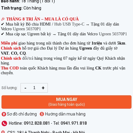
Bảo hành:
18 Tháng (1 đổi 1)
Tình trạng:
Còn hàng
🎉
THÁNG 8 TRI ÂN – MUA LÀ CÓ QUÀ
✔ Mua bất kỳ Bộ chia HDMI /
Hub USB Type-C
→
Tặng 01 dây dán
Velcro
Ugreen 50370P1
✔ Mua cáp sạc Ugreen bất kỳ → Tặng 01 dây dán Velcro
Ugreen 50370P1
Miễn phí
giao hàng trong nội thành cho đơn hàng từ
1triệu
và dưới
5km
.
Chính sách
hỗ trợ giá cho Đại lý Dự án hàng
Ugreen
đầy đủ giấy tờ
,
.
VAT
CO, CQ
Chính sách
đổi/trả
hàng trong vòng 07 ngày kể từ ngày Quý Khách nhận
hàng.
Thu COD
toàn quốc Khách hàng mua lần đầu vui lòng
CK
trước phí vận
chuyển.
-
+
Số lượng:
MUA NGAY
(Giao hàng toàn quốc)
Sơ đồ chỉ đường
Hướng dẫn mua hàng
Hotline:
0912.828.081
- Tel:
0941.971.818
CS1: 18 Lê Thanh Nghị - Bạch Mai - Hà Nội