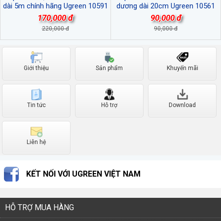
dài 5m chính hãng Ugreen 10591
dương dài 20cm Ugreen 10561
cao cấp
mạ vàng 24K cao cấp
170,000 đ
90,000 đ
220,000 đ
90,000 đ
Giới thiệu
Sản phẩm
Khuyến mãi
Tin tức
Hỗ trợ
Download
Liên hệ
KẾT NỐI VỚI UGREEN VIỆT NAM
HỖ TRỢ MUA HÀNG