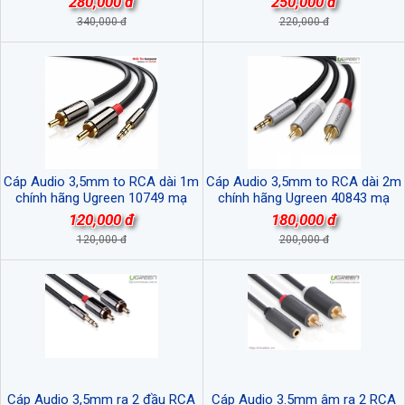
280,000 đ
250,000 đ
340,000 đ
220,000 đ
Cáp Audio 3,5mm to RCA dài 1m
Cáp Audio 3,5mm to RCA dài 2m
chính hãng Ugreen 10749 mạ
chính hãng Ugreen 40843 mạ
vàng cao cấp
vàng cao cấp
120,000 đ
180,000 đ
120,000 đ
200,000 đ
Cáp Audio 3,5mm ra 2 đầu RCA
Cáp Audio 3.5mm âm ra 2 RCA