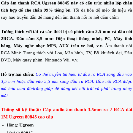
Cáp âm thanh RCA Ugreen 80845 này có cấu trúc nhiều lớp chắn
tích hợp để che chắn 99% tiếng ồn.
Tối đa hóa độ méo tín hiệu và
suy hao truyền dẫn để mang đến âm thanh nổi rõ nét đắm chìm
Tương thích với tất cả các thiết bị có phích cắm 3,5 mm và đầu nối
2RCA. Đầu cắm 3,5 mm: Điện thoại thông minh, PC, Máy tính
bảng, Máy nghe nhạc MP3, AUX trên xe hơi, v.v.
Âm thanh nổi
RCA Mini: Tương thích với Loa, Màn hình, TV, Bộ khuếch đại, Đầu
DVD, Máy quay phim, Nintendo Wii, v.v.
Hỗ trợ hai chiều:
Có thể truyền tín hiệu từ đầu ra RCA sang đầu vào
3,5 mm hoặc đầu vào 3,5 mm sang đầu ra RCA. Đầu nối RCA được
mã hóa màu đỏ/trắng giúp dễ dàng kết nối trái và phải trong nháy
mắt
Thông số kỹ thuật: Cáp audio âm thanh 3.5mm ra 2 RCA dài
1M Ugreen 80845 cao cấp
Hãng:
Ugreen
Model:
80845