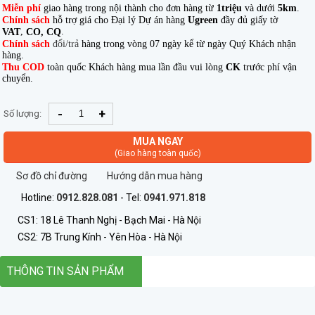
Miễn phí
giao hàng trong nội thành cho đơn hàng từ
1triệu
và dưới
5km
.
Chính sách
hỗ trợ giá cho Đại lý Dự án hàng
Ugreen
đầy đủ giấy tờ
,
.
VAT
CO, CQ
Chính sách
đổi/trả
hàng trong vòng 07 ngày kể từ ngày Quý Khách nhận
hàng.
Thu COD
toàn quốc Khách hàng mua lần đầu vui lòng
CK
trước phí vận
chuyển.
-
+
Số lượng:
MUA NGAY
(Giao hàng toàn quốc)
Sơ đồ chỉ đường
Hướng dẫn mua hàng
Hotline:
0912.828.081
- Tel:
0941.971.818
CS1: 18 Lê Thanh Nghị - Bạch Mai - Hà Nội
CS2: 7B Trung Kính - Yên Hòa - Hà Nội
THÔNG TIN SẢN PHẨM