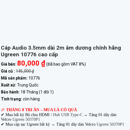
Cáp Audio 3.5mm dài 2m âm dương chính hãng
Ugreen 10776 cao cấp
80,000 ₫
Giá bán:
(Đã bao gồm VAT 8%)
Giá cũ :
145,000 ₫
Mã sản phẩm:
10776
Xuất xứ:
Trung Quốc
Bảo hành:
18 Tháng (1 đổi 1)
Tình trạng:
còn hàng
🎉
THÁNG 8 TRI ÂN – MUA LÀ CÓ QUÀ
✔ Mua bất kỳ Bộ chia HDMI /
Hub USB Type-C
→
Tặng 01 dây dán
Velcro
Ugreen 50370P1
✔ Mua cáp sạc Ugreen bất kỳ → Tặng 01 dây dán Velcro
Ugreen 50370P1