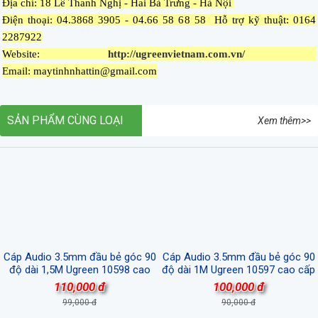
Địa chỉ: 18 Lê Thanh Nghị - Hai Bà Trưng - Hà Nội
Điện thoại: 04.3868 3905 - 04.66 58 68 58 Hỗ trợ kỹ thuật: 0164
2287922
Website:
http://ugreenvietnam.com.vn/
Email: maytinhnhattin@gmail.com
SẢN PHẨM CÙNG LOẠI
Xem thêm>>
Cáp Audio 3.5mm đầu bẻ góc 90
Cáp Audio 3.5mm đầu bẻ góc 90
độ dài 1,5M Ugreen 10598 cao
độ dài 1M Ugreen 10597 cao cấp
cấp
110,000 đ
100,000 đ
99,000 đ
90,000 đ