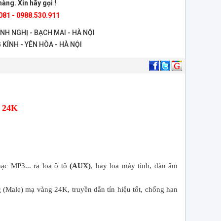
àng. Xin hãy gọi !
081 - 0988.530.911
ANH NGHỊ - BẠCH MAI - HÀ NỘI
 KÍNH - YÊN HÒA - HÀ NỘI
g 24K
ạc MP3... ra loa ô tô
(AUX)
, hay loa máy tính, dàn âm
(Male) mạ vàng 24K, truyền dẫn tín hiệu tốt, chống han