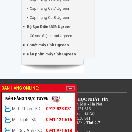
Cáp mạng Cat7 Ugreen
Cáp mạng Cat8 Ugreen
Bộ Sạc Điện USB Ugreen
Củ sạc điện thoại Ugreen
Chuột máy tính Ugreen
Bàn phím máy tính Ugreen
THÔNG TIN LIÊN HỆ
BÁN HÀNG ONLINE:
CÔNG TY TNHH TM DV TIN HỌC NHẤT TÍN
Địa chỉ: 18 Lê Thanh Nghị - Bạch Mai - Hà Nội
Mr G.Thịnh - KD
0912.828.081
Điện thoại: 0941.971.818 - 0941.121.616
Địa chỉ: 7B Trung Kính - Yên Hòa - Hà Nội
Điện thoại: 0912.828.081 - 0988.530.911
Mr.Thịnh - KD
0941.121.616
Thời gian: 08h - 12h và 13h30 - 18h - Thứ 2-7
Hỗ trợ kỹ thuật: 0941.121.616
Mr. Duy Anh - KD
0941.971.818