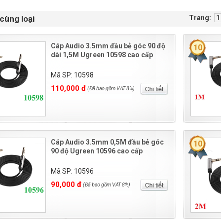
cùng loại
Trang:
1
Cáp Audio 3.5mm đầu bẻ góc 90 độ
10
dài 1,5M Ugreen 10598 cao cấp
Mã SP: 10598
110,000 đ
(Đã bao gồm VAT 8%)
Cáp Audio 3.5mm 0,5M đầu bẻ góc
10
90 độ Ugreen 10596 cao cấp
Mã SP: 10596
90,000 đ
(Đã bao gồm VAT 8%)