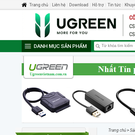
Trang chủ
|
Liên hệ
|
Download
|
Hỗ trợ
|
Tin tức
|
Khuy
DANH MỤC SẢN PHẨM
Trang chủ
>
Sả