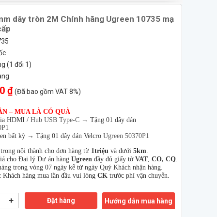
mm dây tròn 2M Chính hãng Ugreen 10735 mạ
cấp
735
ốc
 (1 đổi 1)
àng
0 ₫
(Đã bao gồm VAT 8%)
ÂN – MUA LÀ CÓ QUÀ
hia HDMI /
Hub USB Type-C
→
Tặng 01 dây dán
0P1
en bất kỳ → Tặng 01 dây dán Velcro
Ugreen 50370P1
 trong nội thành cho đơn hàng từ
1triệu
và dưới
5km
.
giá cho Đại lý Dự án hàng
Ugreen
đầy đủ giấy tờ
VAT
,
CO, CQ
.
àng trong vòng 07 ngày kể từ ngày Quý Khách nhận hàng.
 Khách hàng mua lần đầu vui lòng
CK
trước phí vận chuyển.
+
Đặt hàng
Hướng dẫn mua hàng