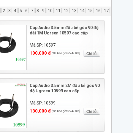
2
3
4
5
6
7
8
9
10
11
12
13
14
15
16
17
Cáp Audio 3.5mm đầu bẻ góc 90 độ
dài 1M Ugreen 10597 cao cấp
Mã SP: 10597
100,000 đ
(Đã bao gồm VAT 8%)
Cáp Audio 3.5mm 2M đầu bẻ góc 90
độ Ugreen 10599 cao cấp
Mã SP: 10599
130,000 đ
(Đã bao gồm VAT 8%)