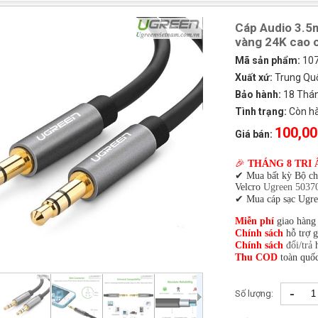
Cáp Audio 3.5
vàng 24K cao 
Mã sản phẩm:
10
Xuất xứ:
Trung Qu
Bảo hành:
18 Tháng
Tình trạng:
Còn h
100,00
Giá bán:
🎉
THÁNG 8 TRI 
✔ Mua bất kỳ Bộ c
Velcro
Ugreen 5037
✔ Mua cáp sạc Ugre
Miễn phí
giao hàng
Chính sách
hỗ trợ 
Chính sách
đổi/trả
h
Thu COD
toàn quốc
-
Số lượng: