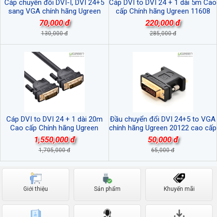
Cáp chuyển đổi DVI-I, DVI 24+5
Cáp DVI to DVI 24 + 1 dài 5m Cao
sang VGA chính hãng Ugreen
cấp Chính hãng Ugreen 11608
30499 cao cấp
70,000 đ
220,000 đ
130,000 đ
285,000 đ
Cáp DVI to DVI 24 + 1 dài 20m
Đầu chuyển đổi DVI 24+5 to VGA
Cao cấp Chính hãng Ugreen
chính hãng Ugreen 20122 cao cấp
11602
1,550,000 đ
50,000 đ
1,705,000 đ
65,000 đ
Giới thiệu
Sản phẩm
Khuyến mãi