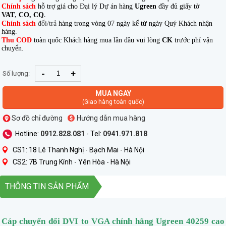
Chính sách
hỗ trợ giá cho Đại lý Dự án hàng
Ugreen
đầy đủ giấy tờ
,
.
VAT
CO, CQ
Chính sách
đổi/trả
hàng trong vòng 07 ngày kể từ ngày Quý Khách nhận
hàng.
Thu COD
toàn quốc Khách hàng mua lần đầu vui lòng
CK
trước phí vận
chuyển.
-
+
Số lượng:
MUA NGAY
(Giao hàng toàn quốc)
Sơ đồ chỉ đường
Hướng dẫn mua hàng
Hotline:
0912.828.081
- Tel:
0941.971.818
CS1: 18 Lê Thanh Nghị - Bạch Mai - Hà Nội
CS2: 7B Trung Kính - Yên Hòa - Hà Nội
THÔNG TIN SẢN PHẨM
Cáp chuyển đổi DVI to VGA chính hãng Ugreen 40259 cao