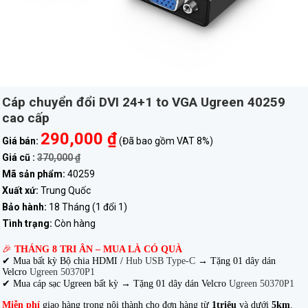
Cáp chuyển đổi DVI 24+1 to VGA Ugreen 40259
cao cấp
290,000 ₫
Giá bán:
(Đã bao gồm VAT 8%)
Giá cũ :
370,000 ₫
Mã sản phẩm:
40259
Xuất xứ:
Trung Quốc
Bảo hành:
18 Tháng (1 đổi 1)
Tình trạng:
Còn hàng
🎉
THÁNG 8 TRI ÂN – MUA LÀ CÓ QUÀ
✔ Mua bất kỳ Bộ chia HDMI /
Hub USB Type-C
→
Tặng 01 dây dán
Velcro
Ugreen 50370P1
✔ Mua cáp sạc Ugreen bất kỳ → Tặng 01 dây dán Velcro
Ugreen 50370P1
Miễn phí
giao hàng trong nội thành cho đơn hàng từ
1triệu
và dưới
5km
.