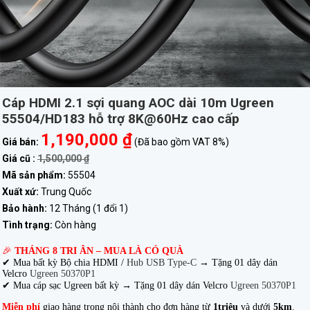
Cáp HDMI 2.1 sợi quang AOC dài 10m Ugreen
55504/HD183 hỗ trợ 8K@60Hz cao cấp
1,190,000 ₫
Giá bán:
(Đã bao gồm VAT 8%)
Giá cũ :
1,500,000 ₫
Mã sản phẩm:
55504
Xuất xứ:
Trung Quốc
Bảo hành:
12 Tháng (1 đổi 1)
Tình trạng:
Còn hàng
🎉
THÁNG 8 TRI ÂN – MUA LÀ CÓ QUÀ
✔ Mua bất kỳ Bộ chia HDMI /
Hub USB Type-C
→
Tặng 01 dây dán
Velcro
Ugreen 50370P1
✔ Mua cáp sạc Ugreen bất kỳ → Tặng 01 dây dán Velcro
Ugreen 50370P1
Miễn phí
giao hàng trong nội thành cho đơn hàng từ
1triệu
và dưới
5km
.