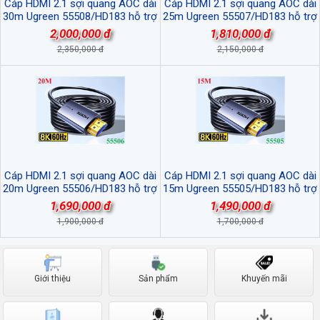
Cáp HDMI 2.1 sợi quang AOC dài
Cáp HDMI 2.1 sợi quang AOC dài
30m Ugreen 55508/HD183 hỗ trợ
25m Ugreen 55507/HD183 hỗ trợ
8K@60Hz cao cấp
8K@60Hz cao cấp
2,000,000 đ
1,810,000 đ
2,350,000 đ
2,150,000 đ
Cáp HDMI 2.1 sợi quang AOC dài
Cáp HDMI 2.1 sợi quang AOC dài
20m Ugreen 55506/HD183 hỗ trợ
15m Ugreen 55505/HD183 hỗ trợ
8K@60Hz cao cấp
8K@60Hz cao cấp
1,690,000 đ
1,490,000 đ
1,900,000 đ
1,700,000 đ
Giới thiệu
Sản phẩm
Khuyến mãi