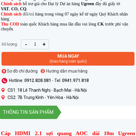
Chính sách
hỗ trợ giá cho Đại lý Dự án hàng
Ugreen
đầy đủ giấy tờ
,
.
VAT
CO, CQ
Chính sách
đổi/trả
hàng trong vòng 07 ngày kể từ ngày Quý Khách nhận
hàng.
Thu COD
toàn quốc Khách hàng mua lần đầu vui lòng
CK
trước phí vận
chuyển.
-
+
Số lượng:
MUA NGAY
(Giao hàng toàn quốc)
Sơ đồ chỉ đường
Hướng dẫn mua hàng
Hotline:
0912.828.081
- Tel:
0941.971.818
CS1: 18 Lê Thanh Nghị - Bạch Mai - Hà Nội
CS2: 7B Trung Kính - Yên Hòa - Hà Nội
THÔNG TIN SẢN PHẨM
Cáp HDMI 2.1 sợi quang AOC dài 10m Ugreen