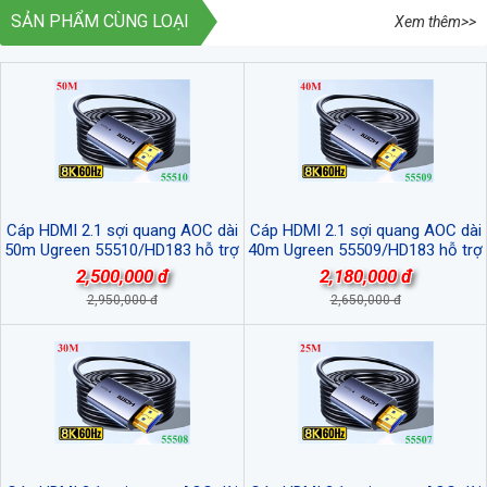
SẢN PHẨM CÙNG LOẠI
Xem thêm>>
Cáp HDMI 2.1 sợi quang AOC dài
Cáp HDMI 2.1 sợi quang AOC dài
50m Ugreen 55510/HD183 hỗ trợ
40m Ugreen 55509/HD183 hỗ trợ
8K@60Hz cao cấp
8K@60Hz cao cấp
2,500,000 đ
2,180,000 đ
2,950,000 đ
2,650,000 đ