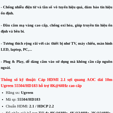
- Chống nhiễu điện từ và tần số vô tuyến hiệu quả, đảm bảo tín hiệu
ổn định.
- Đầu cắm mạ vàng cao cấp, chống oxi hóa, giúp truyền tín hiệu ổn
định và bền bỉ.
- Tương thích rộng rãi với các thiết bị như TV, máy chiếu, màn hình
LED, laptop, PC,...
- Plug & Play, dễ dàng cắm vào sử dụng mà không cần cấp nguồn
ngoài.
Thông số kỹ thuật: Cáp HDMI 2.1 sợi quang AOC dài 10m
Ugreen 55504/HD183 hỗ trợ 8K@60Hz cao cấp
Hãng sx:
Ugreen
Mã sp:
55504/HD183
Chuẩn HDMI:
2.1 / HDCP 2.2