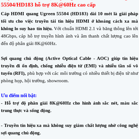
55504/HD183 hỗ trợ 8K@60Hz cao cấp
Cáp HDMI quang Ugreen 55504 (HD183) dài 10 mét là giải pháp
tối ưu cho việc truyền tải tín hiệu HDMI ở khoảng cách xa mà
không lo suy hao tín hiệu.
Với chuẩn HDMI 2.1 và băng thông lên tới
48Gbps, cáp hỗ trợ truyền hình ảnh và âm thanh chất lượng cao lên
đến độ phân giải 8K@60Hz.
Sợi quang chủ động (Active Optical Cable - AOC) giúp tín hiệu
truyền đi ổn định, chống nhiễu điện từ (EMI) và nhiễu tần số vô
tuyến (RFI),
phù hợp với các môi trường có nhiều thiết bị điện tử như
phòng họp, hội trường, showroom.
Ưu điểm nổi bật:
- Hỗ trợ độ phân giải 8K@60Hz cho hình ảnh sắc nét, màu sắc
trung thực và sống động.
- Truyền tín hiệu xa mà không suy giảm chất lượng nhờ công nghệ
sợi quang chủ động.