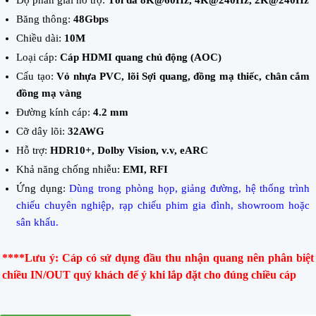
Độ phân giải hỗ trợ:
Tối đa 8K@60Hz, 4K@240Hz, 2K@240Hz
Băng thông:
48Gbps
Chiều dài:
10M
Loại cáp:
Cáp HDMI quang chủ động (AOC)
Cấu tạo:
Vỏ nhựa PVC, lõi Sợi quang, đồng mạ thiếc, chân cắm
đồng mạ vàng
Đường kính cáp:
4.2 mm
Cỡ dây lõi:
32AWG
Hỗ trợ:
HDR10+, Dolby Vision, v.v, eARC
Khả năng chống nhiễu:
EMI, RFI
Ứng dụng:
Dùng trong phòng họp, giảng đường, hệ thống trình
chiếu chuyên nghiệp, rạp chiếu phim gia đình, showroom hoặc
sân khấu.
****Lưu ý: Cáp có sử dụng đầu thu nhận quang nên phân biệt
chiều IN/OUT quý khách để ý khi lắp đặt cho đúng chiều cáp