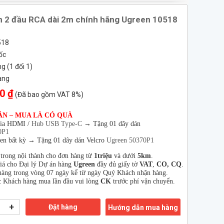
n 2 đầu RCA dài 2m chính hãng Ugreen 10518
518
ốc
 (1 đổi 1)
àng
0 ₫
(Đã bao gồm VAT 8%)
ÂN – MUA LÀ CÓ QUÀ
hia HDMI /
Hub USB Type-C
→
Tặng 01 dây dán
0P1
en bất kỳ → Tặng 01 dây dán Velcro
Ugreen 50370P1
 trong nội thành cho đơn hàng từ
1triệu
và dưới
5km
.
giá cho Đại lý Dự án hàng
Ugreen
đầy đủ giấy tờ
VAT
,
CO, CQ
.
àng trong vòng 07 ngày kể từ ngày Quý Khách nhận hàng.
 Khách hàng mua lần đầu vui lòng
CK
trước phí vận chuyển.
+
Đặt hàng
Hướng dẫn mua hàng