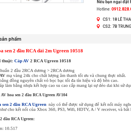
Nếu bạn ngại đặt h
Hotline:
0912.828.
CS1: 18 LÊ TH
CS2: 7B TRUNG
 sản phẩm
a sen 2 đầu RCA dài 2m Ugreen 10518
ĩ thuật:
Cáp AV
2 RCA Ugreen 10518
chuẩn 2 đầu 2RCA dương > 2RCA dương
 AV
mạ vàng 24k cho chất lượng âm thanh tối ưu và chung thực nhất.
bằng đồng nguyên chất vỏ bọc bạc tối đa tín hiệu và độ bền cao.
áp làm bằng nhựa kết hợp cao su cao cấp mang lại sự dẻo dai khi sử dụ
 AV hoa sen 2 đầu RCA Ugreen AV104
a sen 2 đầu RCA Ugreen
này có thể được sử dụng để kết nối máy ngh
như cho kết nối của Xbox 360, PS3, Wifi, HDTV, A / V receiver, và bất 
2 đầu RCA Ugreen:
m: 10.517