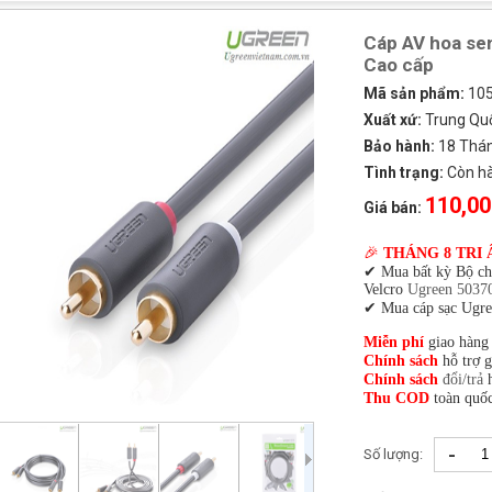
Cáp AV hoa se
Cao cấp
Mã sản phẩm:
10
Xuất xứ:
Trung Qu
Bảo hành:
18 Tháng
Tình trạng:
Còn h
110,00
Giá bán:
🎉
THÁNG 8 TRI 
✔ Mua bất kỳ Bộ c
Velcro
Ugreen 5037
✔ Mua cáp sạc Ugre
Miễn phí
giao hàng
Chính sách
hỗ trợ 
Chính sách
đổi/trả
h
Thu COD
toàn quốc
-
Số lượng: