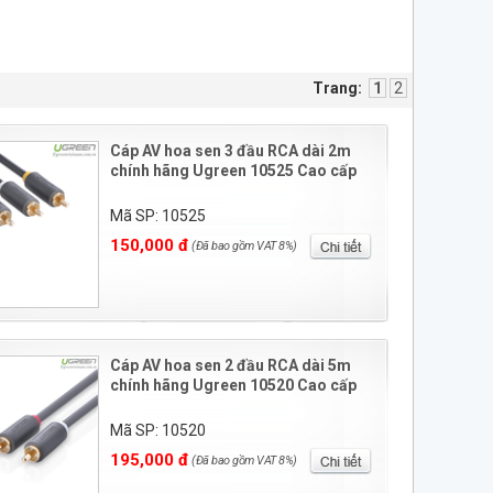
Trang:
1
2
Cáp AV hoa sen 3 đầu RCA dài 2m
chính hãng Ugreen 10525 Cao cấp
Mã SP: 10525
150,000 đ
(Đã bao gồm VAT 8%)
Cáp AV hoa sen 2 đầu RCA dài 5m
chính hãng Ugreen 10520 Cao cấp
Mã SP: 10520
195,000 đ
(Đã bao gồm VAT 8%)