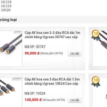
 10.518
: 10.519
 10520
cùng loại
Cáp AV hoa sen 2-2 đầu RCA dài 1m
10
chính hãng Ugreen 30747 cao cấp
Mã SP: 30747
90,000 đ
(Đã bao gồm VAT 8%)
Cáp AV hoa sen 3 đầu RCA dài 1.5m
10
chính hãng Ugreen 10524 Cao cấp
Mã SP: 10524
140,000 đ
(Đã bao gồm VAT 8%)