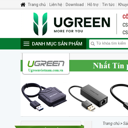
Trang chủ
|
Liên hệ
|
Download
|
Hỗ trợ
|
Tin tức
|
Khuy
DANH MỤC SẢN PHẨM
Trang chủ
>
Sả