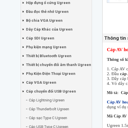
Hộp đựng ổ cứng Ugreen
Đầu đọc thẻ nhớ Ugreen
Bộ chia VGA Ugreen
Dây Cáp Khác của Ugreen
Thông tin
Cáp SDI Ugreen
Phụ kiện mạng Ugreen
Cáp AV ho
Thiết bị Bluetooth Ugreen
Thông số k
Thiết bị chuyển đổi âm thanh Ugreen
1. Cáp AV 
Phụ Kiện Điện Thoại Ugreen
2. Đầu
cáp
3. Dây cáp 
Cáp VGA Ugreen
4. Vỏ dây c
Cáp chuyển đổi USB Ugreen
Mô tả: Cáp
Cáp Lightning Ugreen
Cáp AV ho
dụng ví dụ 
Cáp Thunderbolt Ugreen
Mã Cáp AV 
Cáp sạc Type C Ugreen
Ugreen 1.5
Cáp USB Type C Ugreen