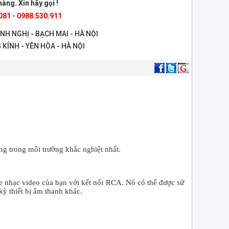
àng. Xin hãy gọi !
081 - 0988.530.911
ANH NGHỊ - BẠCH MAI - HÀ NỘI
 KÍNH - YÊN HÒA - HÀ NỘI
ng trong môi trường khắc nghiệt nhất.
e nhạc video của bạn với kết nối RCA. Nó có thể được sử
kỳ thiết bị âm thanh khác.