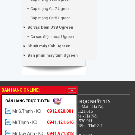
Cáp mạng Cat7 Ugreen
Cáp mạng Cat8 Ugreen
Bộ Sạc Điện USB Ugreen
Củ sạc điện thoại Ugreen
Chuột máy tính Ugreen
Bàn phím máy tính Ugreen
THÔNG TIN LIÊN HỆ
BÁN HÀNG ONLINE:
CÔNG TY TNHH TM DV TIN HỌC NHẤT TÍN
Địa chỉ: 18 Lê Thanh Nghị - Bạch Mai - Hà Nội
Mr G.Thịnh - KD
0912.828.081
Điện thoại: 0941.971.818 - 0941.121.616
Địa chỉ: 7B Trung Kính - Yên Hòa - Hà Nội
Điện thoại: 0912.828.081 - 0988.530.911
Mr.Thịnh - KD
0941.121.616
Thời gian: 08h - 12h và 13h30 - 18h - Thứ 2-7
Hỗ trợ kỹ thuật: 0941.121.616
Mr. Duy Anh - KD
0941.971.818