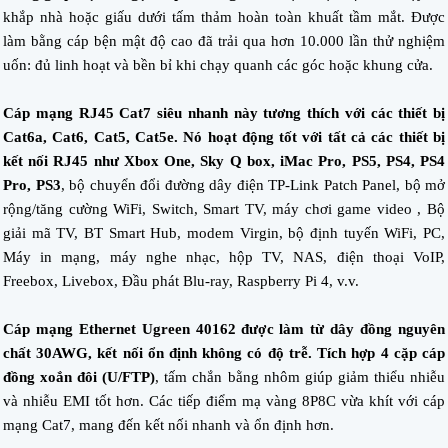
khắp nhà hoặc giấu dưới tấm thảm hoàn toàn khuất tầm mắt. Được
làm bằng cáp bện mật độ cao đã trải qua hơn 10.000 lần thử nghiệm
uốn: đủ linh hoạt và bền bỉ khi chạy quanh các góc hoặc khung cửa.
Cáp mạng RJ45 Cat7 siêu nhanh này tương thích với các thiết bị
Cat6a, Cat6, Cat5, Cat5e. Nó hoạt động tốt với tất cả các thiết bị
kết nối RJ45 như Xbox One, Sky Q box, iMac Pro, PS5, PS4, PS4
Pro, PS3
, bộ chuyển đổi đường dây điện TP-Link Patch Panel, bộ mở
rộng/tăng cường WiFi, Switch, Smart TV, máy chơi game video , Bộ
giải mã TV, BT Smart Hub, modem Virgin, bộ định tuyến WiFi, PC,
Máy in mạng, máy nghe nhạc, hộp TV, NAS, điện thoại VoIP,
Freebox, Livebox, Đầu phát Blu-ray, Raspberry Pi 4, v.v.
Cáp mạng Ethernet Ugreen 40162 được làm từ dây đồng nguyên
chất 30AWG, kết nối ổn định không có độ trễ. Tích hợp 4 cặp cáp
đồng xoắn đôi (U/FTP)
, tấm chắn bằng nhôm giúp giảm thiểu nhiễu
và nhiễu EMI tốt hơn. Các tiếp điểm mạ vàng 8P8C vừa khít với cáp
mạng Cat7, mang đến kết nối nhanh và ổn định hơn.