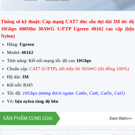
Thông số kỹ thuật: Cáp mạng CAT7 đúc sẵn dẹt dài 3M tốc độ
10Gbps 600Mhz 30AWG U/FTP Ugreen 40162 cao cấp (bện
Nylon)
Hãng:
Ugreen
Model:
40162
Tính năng: Kết nối mạng tốc độ cao
10Gbps
Chuẩn cáp:
CAT7 (U/FTP), tiết diện lõi 30AWG (lõi đồng 10
0%)
Độ dài:
3M
Kết nối: RJ45
Tốc độ:
10Gbps (tương thích ngược Cat6e, Cat6, Cat5e, Cat5)
Vỏ:
bện nylon tăng độ bền
SẢN PHẨM CÙNG LOẠI
Xem thêm>>