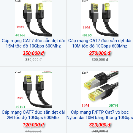
Cáp mạng CAT7 đúc sẵn dẹt dài
Cáp mạng CAT7 đúc sẵn dẹt dài
15M tốc độ 10Gbps 600Mhz
10M tốc độ 10Gbps 600Mhz
30AWG U/FTP Ugreen 40166 cao
30AWG U/FTP Ugreen 40165 cao
350,000 đ
270,000 đ
cấp (bện Nylon)
cấp (bện Nylon)
380,000 đ
300,000 đ
Cáp mạng CAT7 đúc sẵn dẹt dài
Cáp mạng F/FTP Cat7 vỏ bọc
2M tốc độ 10Gbps 600Mhz
Nylon dài 10M băng thông 10Gbps
30AWG U/FTP Ugreen 40161 cao
600MHZ Ugreen 30791 cao cấp
120,000 đ
320,000 đ
cấp (bện Nylon)
170,000 đ
340,000 đ