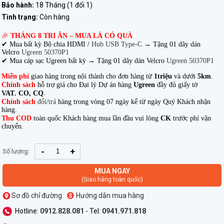
Bảo hành:
18 Tháng (1 đổi 1)
Tình trạng:
Còn hàng
🎉
THÁNG 8 TRI ÂN – MUA LÀ CÓ QUÀ
✔ Mua bất kỳ Bộ chia HDMI /
Hub USB Type-C
→
Tặng 01 dây dán
Velcro
Ugreen 50370P1
✔ Mua cáp sạc Ugreen bất kỳ → Tặng 01 dây dán Velcro
Ugreen 50370P1
Miễn phí
giao hàng trong nội thành cho đơn hàng từ
1triệu
và dưới
5km
.
Chính sách
hỗ trợ giá cho Đại lý Dự án hàng
Ugreen
đầy đủ giấy tờ
,
.
VAT
CO, CQ
Chính sách
đổi/trả
hàng trong vòng 07 ngày kể từ ngày Quý Khách nhận
hàng.
Thu COD
toàn quốc Khách hàng mua lần đầu vui lòng
CK
trước phí vận
chuyển.
-
+
Số lượng:
MUA NGAY
(Giao hàng toàn quốc)
Sơ đồ chỉ đường
Hướng dẫn mua hàng
Hotline:
0912.828.081
- Tel:
0941.971.818