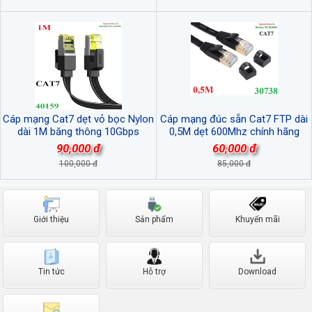
Cáp mạng Cat7 dẹt vỏ bọc Nylon
Cáp mạng đúc sẵn Cat7 FTP dài
dài 1M băng thông 10Gbps
0,5M dẹt 600Mhz chính hãng
600MHZ Ugreen 40159 cao cấp
Ugreen 30738 Cao cấp
90,000 đ
60,000 đ
100,000 đ
85,000 đ
Giới thiệu
Sản phẩm
Khuyến mãi
Tin tức
Hỗ trợ
Download