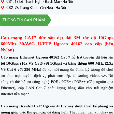
CS1: 18 Lê Thanh Nghị - Bạch Mai - Hà Nội
CS2: 7B Trung Kính - Yên Hòa - Hà Nội
THÔNG TIN SẢN PHẨM
Cáp mạng CAT7 đúc sẵn dẹt dài 3M tốc độ 10Gbps
600Mhz 30AWG U/FTP Ugreen 40162 cao cấp (bện
Nylon)
Cáp mạng Ethernet Ugreen 40162 Cat 7 hỗ trợ truyền dữ liệu lên
tới 10Gbps (10x VS Cat6 với 1Gbps) và băng thông 600 MHz (2,5x
VS Cat 6 với 250 MHz)
để kết nối mạng ổn định. Lý tưởng để chơi
trò chơi trực tuyến, dịch vụ phát trực tiếp, tải xuống video, v.v. Nó
cũng có thể hỗ trợ công nghệ POE / POE+ / POE++ (Cấp nguồn qua
Ethernet), cáp LAN Cat 7 chất lượng hàng đầu cho trải nghiệm
Internet liền mạch.
Cáp mạng Braided Cat7 Ugreen 40162 này được thiết kế phẳng và
mỏng giúp việc thu gọn cáp dễ dàng hơn.
Thật thuận tiện khi chạy nó