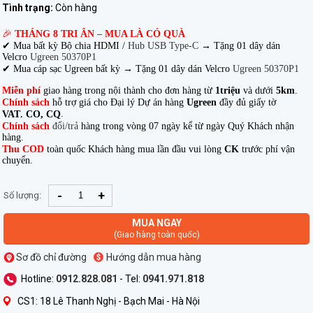
Tình trạng:
Còn hàng
🎉
THÁNG 8 TRI ÂN – MUA LÀ CÓ QUÀ
✔ Mua bất kỳ Bộ chia HDMI /
Hub USB Type-C
→
Tặng 01 dây dán
Velcro
Ugreen 50370P1
✔ Mua cáp sạc Ugreen bất kỳ → Tặng 01 dây dán Velcro
Ugreen 50370P1
Miễn phí
giao hàng trong nội thành cho đơn hàng từ
1triệu
và dưới
5km
.
Chính sách
hỗ trợ giá cho Đại lý Dự án hàng
Ugreen
đầy đủ giấy tờ
,
.
VAT
CO, CQ
Chính sách
đổi/trả
hàng trong vòng 07 ngày kể từ ngày Quý Khách nhận
hàng.
Thu COD
toàn quốc Khách hàng mua lần đầu vui lòng
CK
trước phí vận
chuyển.
-
+
Số lượng:
MUA NGAY
(Giao hàng toàn quốc)
Sơ đồ chỉ đường
Hướng dẫn mua hàng
Hotline:
0912.828.081
- Tel:
0941.971.818
CS1: 18 Lê Thanh Nghị - Bạch Mai - Hà Nội