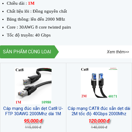
Chiều dài :
1M
Chất liệu lõi : Đồng nguyên chất
Băng thông: lên đến 2000 MHz
Core : 30AWG 8 core twisted pairs
Tốc độ truyền: 40 Gbps
SẢN PHẨM CÙNG LOẠI
Xem thêm>>
Cáp mạng đúc sẵn dẹt Cat8 U-
Cáp mạng CAT8 đúc sẵn dẹt dài
FTP 30AWG 2000Mhz dài 1M
2M tốc độ 40Gbps 2000Mhz
Ugreen 10980 cao cấp
26AWG U/FTP Ugreen 40171 cao
95,000 đ
120,000 đ
cấp
115,000 đ
140,000 đ