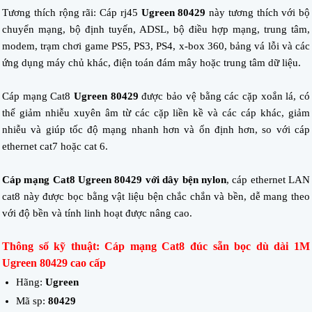
Tương thích rộng rãi: Cáp rj45
Ugreen 80429
này tương thích với bộ
chuyển mạng, bộ định tuyến, ADSL, bộ điều hợp mạng, trung tâm,
modem, trạm chơi game PS5, PS3, PS4, x-box 360, bảng vá lỗi và các
ứng dụng máy chủ khác, điện toán đám mây hoặc trung tâm dữ liệu.
Cáp mạng Cat8
Ugreen 80429
được bảo vệ bằng các cặp xoắn lá, có
thể giảm nhiễu xuyên âm từ các cặp liền kề và các cáp khác, giảm
nhiễu và giúp tốc độ mạng nhanh hơn và ổn định hơn, so với cáp
ethernet cat7 hoặc cat 6.
Cáp mạng Cat8 Ugreen 80429 với dây bện nylon
, cáp ethernet LAN
cat8 này được bọc bằng vật liệu bện chắc chắn và bền, dễ mang theo
với độ bền và tính linh hoạt được nâng cao.
Thông số kỹ thuật: Cáp mạng Cat8 đúc sẵn bọc dù dài 1M
Ugreen 80429 cao cấp
Hãng:
Ugreen
Mã sp:
80429