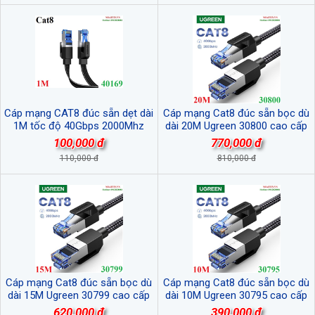
Cáp mạng CAT8 đúc sẵn dẹt dài
Cáp mạng Cat8 đúc sẵn bọc dù
1M tốc độ 40Gbps 2000Mhz
dài 20M Ugreen 30800 cao cấp
26AWG U/FTP Ugreen 40169 cao
100,000 đ
770,000 đ
cấp
110,000 đ
810,000 đ
Cáp mạng Cat8 đúc sẵn bọc dù
Cáp mạng Cat8 đúc sẵn bọc dù
dài 15M Ugreen 30799 cao cấp
dài 10M Ugreen 30795 cao cấp
620,000 đ
390,000 đ