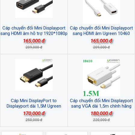
Cáp chuyển đổi Mini Displayport
Cáp chuyển đổi Mini Displayport
sang HDMI âm hỗ trợ 1920*1080p
sang HDMI âm Ugreen 10460
Ugreen 10461 (màu đen)
(màu trắng)
165,000 đ
165,000 đ
209,000 đ
209,000 đ
Cáp Mini DisplayPort to
Cáp chuyển đổi Mini Displayport
Displayport dài 1,5M Ugreen
sang VGA dài 1,5m chính hãng
10477 hỗ trợ độ phân giải 4k*2k
Ugreen 10410 cao cấp
170,000 đ
180,000 đ
(Màu Đen)
250,000 đ
220,000 đ