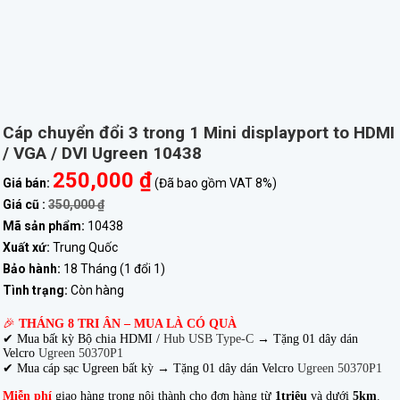
Cáp chuyển đổi 3 trong 1 Mini displayport to HDMI
/ VGA / DVI Ugreen 10438
250,000 ₫
Giá bán:
(Đã bao gồm VAT 8%)
Giá cũ :
350,000 ₫
Mã sản phẩm:
10438
Xuất xứ:
Trung Quốc
Bảo hành:
18 Tháng (1 đổi 1)
Tình trạng:
Còn hàng
🎉
THÁNG 8 TRI ÂN – MUA LÀ CÓ QUÀ
✔ Mua bất kỳ Bộ chia HDMI /
Hub USB Type-C
→
Tặng 01 dây dán
Velcro
Ugreen 50370P1
✔ Mua cáp sạc Ugreen bất kỳ → Tặng 01 dây dán Velcro
Ugreen 50370P1
Miễn phí
giao hàng trong nội thành cho đơn hàng từ
1triệu
và dưới
5km
.