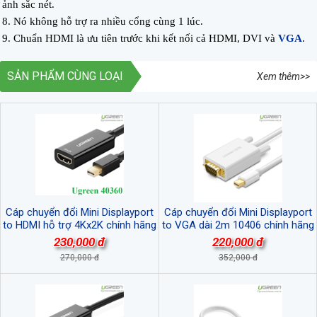
ảnh sắc nét.
8. Nó không hỗ trợ ra nhiều cổng cùng 1 lúc.
9. Chuẩn HDMI là ưu tiên trước khi kết nối cả HDMI, DVI và
VGA
.
SẢN PHẨM CÙNG LOẠI
Xem thêm>>
Cáp chuyển đổi Mini Displayport
Cáp chuyển đổi Mini Displayport
to HDMI hỗ trợ 4Kx2K chính hãng
to VGA dài 2m 10406 chính hãng
Ugreen 40360 cao cấp
Ugreen cao cấp
230,000 đ
220,000 đ
270,000 đ
352,000 đ