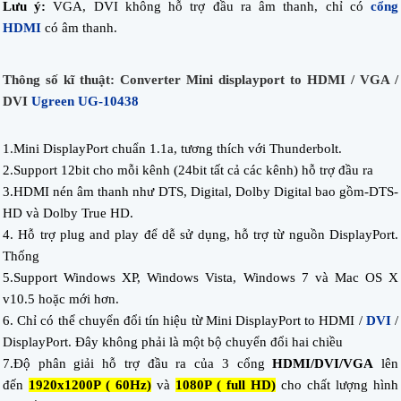
Lưu ý:
VGA, DVI không hỗ trợ đầu ra âm thanh, chỉ có
cổng
HDMI
có âm thanh.
Thông số kĩ thuật: Converter Mini displayport to HDMI / VGA /
DVI
Ugreen UG-10438
1.Mini DisplayPort chuẩn 1.1a, tương thích với Thunderbolt.
2.Support 12bit cho mỗi kênh (24bit tất cả các kênh) hỗ trợ đầu ra
3.HDMI nén âm thanh như DTS, Digital, Dolby Digital bao gồm-DTS-
HD và Dolby True HD.
4. Hỗ trợ plug and play để dễ sử dụng, hỗ trợ từ nguồn DisplayPort.
Thống
5.Support Windows XP, Windows Vista, Windows 7 và Mac OS X
v10.5 hoặc mới hơn.
6. Chỉ có thể chuyển đổi tín hiệu từ Mini DisplayPort to HDMI /
DVI
/
DisplayPort. Đây không phải là một bộ chuyển đổi hai chiều
7.Độ phân giải hỗ trợ đầu ra của 3 cổng
HDMI/DVI/VGA
lên
đến
1920x1200P ( 60Hz)
và
1080P ( full HD)
cho chất lượng hình