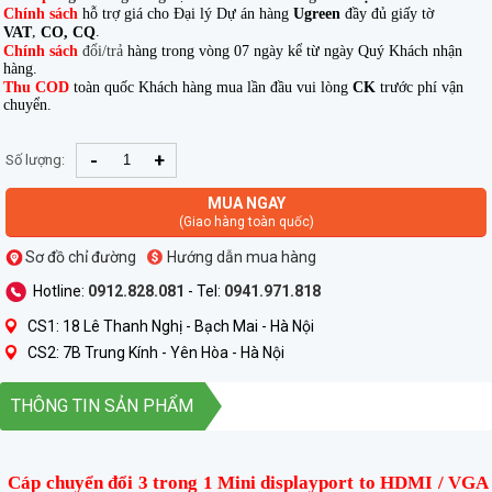
Chính sách
hỗ trợ giá cho Đại lý Dự án hàng
Ugreen
đầy đủ giấy tờ
,
.
VAT
CO, CQ
Chính sách
đổi/trả
hàng trong vòng 07 ngày kể từ ngày Quý Khách nhận
hàng.
Thu COD
toàn quốc Khách hàng mua lần đầu vui lòng
CK
trước phí vận
chuyển.
-
+
Số lượng:
MUA NGAY
(Giao hàng toàn quốc)
Sơ đồ chỉ đường
Hướng dẫn mua hàng
Hotline:
0912.828.081
- Tel:
0941.971.818
CS1: 18 Lê Thanh Nghị - Bạch Mai - Hà Nội
CS2: 7B Trung Kính - Yên Hòa - Hà Nội
THÔNG TIN SẢN PHẨM
Cáp chuyển đổi 3 trong 1 Mini displayport to HDMI / VGA