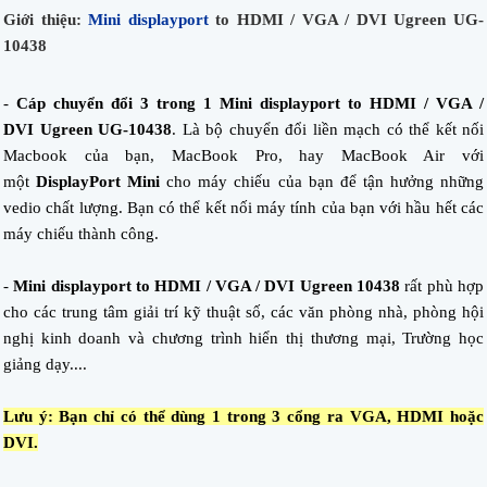
Giới thiệu:
Mini displayport
to HDMI / VGA / DVI Ugreen UG-
10438
-
Cáp chuyển đổi 3 trong 1 Mini displayport to HDMI / VGA /
DVI Ugreen UG-10438
. Là bộ chuyển đổi liền mạch có thể kết nối
Macbook của bạn, MacBook Pro, hay MacBook Air với
một
DisplayPort Mini
cho máy chiếu của bạn để tận hưởng những
vedio chất lượng. Bạn có thể kết nối máy tính của bạn với hầu hết các
máy chiếu thành công.
-
Mini displayport to HDMI / VGA / DVI Ugreen 10438
rất phù hợp
cho các trung tâm giải trí kỹ thuật số, các văn phòng nhà, phòng hội
nghị kinh doanh và chương trình hiển thị thương mại, Trường học
giảng dạy....
Lưu ý: Bạn chỉ có thể dùng 1 trong 3 cổng ra VGA, HDMI hoặc
DVI.