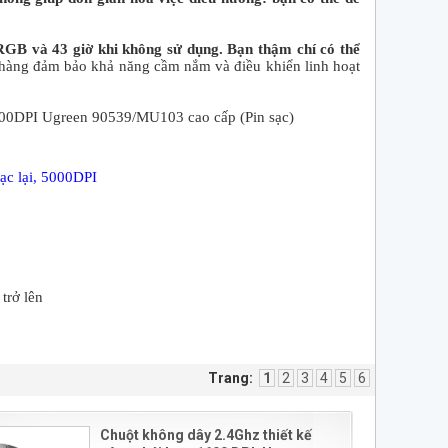
 RGB và 43 giờ khi không sử dụng. Bạn thậm chí có thể
nhàng đảm bảo khả năng cầm nắm và điều khiển linh hoạt
000DPI Ugreen 90539/MU103 cao cấp (Pin sạc)
sạc lại, 5000DPI
trở lên
Trang:
1
2
3
4
5
6
Chuột không dây 2.4Ghz thiết kế