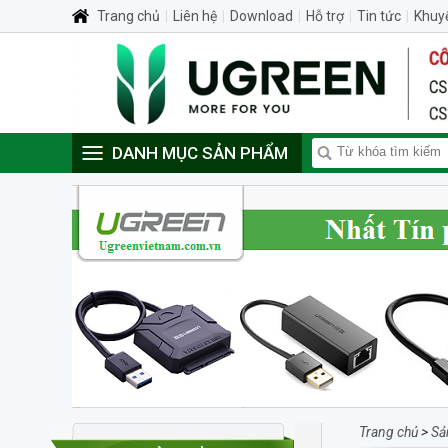
Trang chủ
|
Liên hệ
|
Download
|
Hỗ trợ
|
Tin tức
|
Khuy
DANH MỤC SẢN PHẨM
Trang chủ
>
Sả