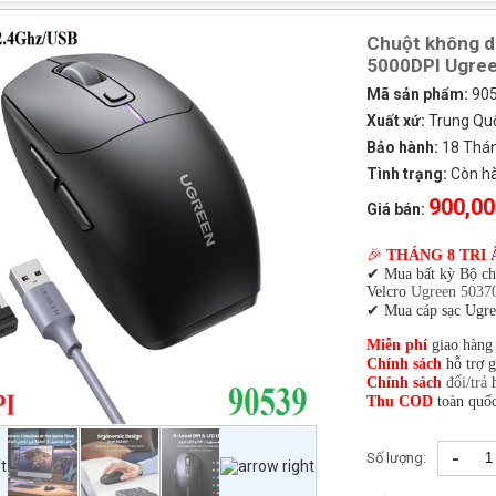
Chuột không dâ
5000DPI Ugree
Mã sản phẩm:
90
Xuất xứ:
Trung Qu
Bảo hành:
18 Tháng
Tình trạng:
Còn h
900,00
Giá bán:
🎉
THÁNG 8 TRI 
✔ Mua bất kỳ Bộ c
Velcro
Ugreen 5037
✔ Mua cáp sạc Ugre
Miễn phí
giao hàng
Chính sách
hỗ trợ 
Chính sách
đổi/trả
h
Thu COD
toàn quốc
-
Số lượng: