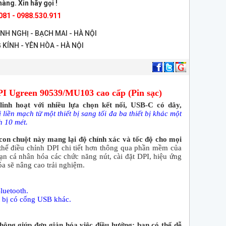
àng. Xin hãy gọi !
081 - 0988.530.911
ANH NGHỊ - BẠCH MAI - HÀ NỘI
 KÍNH - YÊN HÒA - HÀ NỘI
PI Ugreen 90539/MU103 cao cấp (Pin sạc)
nh hoạt với nhiều lựa chọn kết nối, USB-C có dây,
liền mạch từ một thiết bị sang tối đa ba thiết bị khác một
h 10 mét.
con chuột này mang lại độ chính xác và tốc độ cho mọi
hể điều chỉnh DPI chi tiết hơn thông qua phần mềm của
ạn cá nhân hóa các chức năng nút, cài đặt DPI, hiệu ứng
a sẽ nâng cao trải nghiệm.
luetooth.
t bị có cổng USB khác.
 hông giúp đơn giản hóa việc điều hướng: bạn có thể dễ