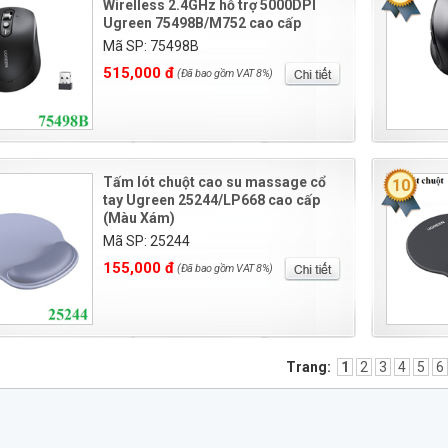
Wirelless 2.4GHz hỗ trợ 5000DPI
Ugreen 75498B/M752 cao cấp
Mã SP: 75498B
515,000 đ
(Đã bao gồm VAT 8%)
Tấm lót chuột cao su massage cổ
10
tay Ugreen 25244/LP668 cao cấp
(Màu Xám)
Mã SP: 25244
155,000 đ
(Đã bao gồm VAT 8%)
Trang:
1
2
3
4
5
6