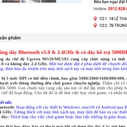
Nếu bạn ngại đặt h
Hotline:
0912.828.
CS1: 18 LÊ TH
CS2: 7B TRUNG
 sản phẩm
ông dây Bluetooth v5.0 & 2.4GHz & có dây hỗ trợ 5000D
ng đa chế độ Ugreen 90539/MU103 cung cấp chức năng và tính li
5.0 và không dây 2,4 GHz.
Một nút được đặt ở phía dưới để chuyển đổi 
g, đảm bảo đa nhiệm trên máy tính xách tay và máy tính trong bán kín
 bị 5 mức DPI có thể điều chỉnh, bao gồm 5000/2000/1600/800/400, 
 duyệt web thông thường đến chơi game chuyên nghiệp.
Thậm chí có t
đến 5000. Con chuột này cung cấp sáu nút có thể lập trình cho phép b
 chế độ hoạt động. Cho dù đó là để làm việc hay chơi game, cá nhân hó
ết nối:
uetooth:
Hoạt động với các thiết bị Windows, macOS và Android qua B
,4 GHz:
Tương thích với máy tính xách tay, máy tính để bàn và các thiế
 dây:
Thích hợp cho việc chơi game hoặc làm việc không bị gián đoạn.
ông thái học đảm bảo sự thoải mái khi sử dụng lâu dài. Các nút bên