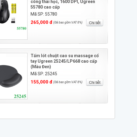
công thái học, 1600 DPI, Ugreen
55780 cao cấp
Mã SP: 55780
265,000 đ
(Đã bao gồm VAT 8%)
Tấm lót chuột cao su massage cổ
tay Ugreen 25245/LP668 cao cấp
(Màu Đen)
Mã SP: 25245
155,000 đ
(Đã bao gồm VAT 8%)