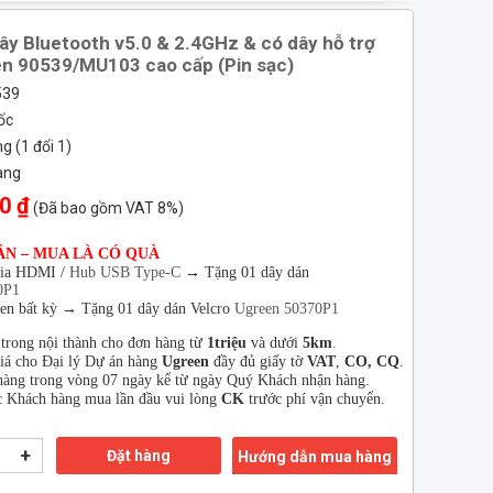
y Bluetooth v5.0 & 2.4GHz & có dây hỗ trợ
n 90539/MU103 cao cấp (Pin sạc)
539
ốc
 (1 đổi 1)
àng
0 ₫
(Đã bao gồm VAT 8%)
ÂN – MUA LÀ CÓ QUÀ
hia HDMI /
Hub USB Type-C
→
Tặng 01 dây dán
0P1
en bất kỳ → Tặng 01 dây dán Velcro
Ugreen 50370P1
 trong nội thành cho đơn hàng từ
1triệu
và dưới
5km
.
giá cho Đại lý Dự án hàng
Ugreen
đầy đủ giấy tờ
VAT
,
CO, CQ
.
àng trong vòng 07 ngày kể từ ngày Quý Khách nhận hàng.
 Khách hàng mua lần đầu vui lòng
CK
trước phí vận chuyển.
+
Đặt hàng
Hướng dẫn mua hàng