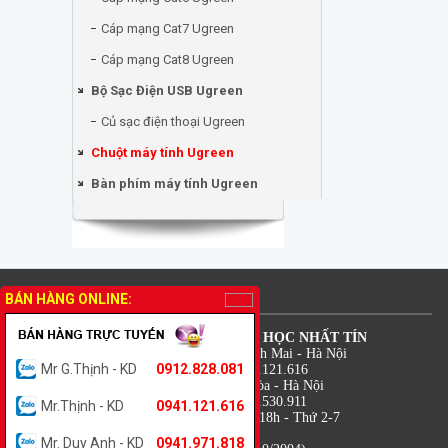
Cáp mạng Cat7 Ugreen
Cáp mạng Cat8 Ugreen
Bộ Sạc Điện USB Ugreen
Củ sạc điện thoại Ugreen
Chuột máy tính Ugreen
Bàn phím máy tính Ugreen
THÔNG TIN LIÊN HỆ
BÁN HÀNG ONLINE:
CÔNG TY TNHH TM DV TIN HỌC NHẤT TÍN
Địa chỉ: 18 Lê Thanh Nghị - Bạch Mai - Hà Nội
Mr G.Thịnh - KD
0912.828.081
Điện thoại: 0941.971.818 - 0941.121.616
Địa chỉ: 7B Trung Kính - Yên Hòa - Hà Nội
Điện thoại: 0912.828.081 - 0988.530.911
Mr.Thịnh - KD
0941.121.616
Thời gian: 08h - 12h và 13h30 - 18h - Thứ 2-7
Hỗ trợ kỹ thuật: 0941.121.616
Mr. Duy Anh - KD
0941.971.818