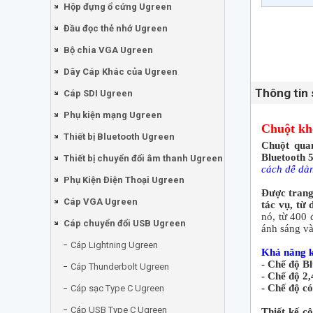
Hộp đựng ổ cứng Ugreen
Đầu đọc thẻ nhớ Ugreen
Bộ chia VGA Ugreen
Dây Cáp Khác của Ugreen
Thông tin
Cáp SDI Ugreen
Phụ kiện mạng Ugreen
Chuột kh
Thiết bị Bluetooth Ugreen
Chuột qua
Bluetooth 
Thiết bị chuyển đổi âm thanh Ugreen
cách dễ dàn
Phụ Kiện Điện Thoại Ugreen
Được trang
Cáp VGA Ugreen
tác vụ, từ
nó, từ 400 
Cáp chuyển đổi USB Ugreen
ánh sáng và
Cáp Lightning Ugreen
Khả năng k
- Chế độ Bl
Cáp Thunderbolt Ugreen
- Chế độ 2
- Chế độ có
Cáp sạc Type C Ugreen
Cáp USB Type C Ugreen
Thiết kế c