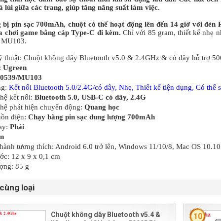
à lùi giữa các trang, giúp tăng năng suất làm việc.
 bị pin sạc 700mAh, chuột có thể hoạt động lên đến 14 giờ với đèn
a chơi game bằng cáp Type-C đi kèm.
Chỉ với 85 gram, thiết kế nhẹ 
n MU103.
ỹ thuật: Chuột không dây Bluetooth v5.0 & 2.4GHz & có dây hỗ trợ 5
:
Ugreen
90539/MU103
ng:
Kết nối Bluetooth 5.0/2.4G/có dây, Nhẹ, Thiết kế tiện dụng, Có thể 
hệ kết nối:
Bluetooth 5.0, USB-C có dây, 2.4G
hệ phát hiện chuyển động:
Quang học
uồn điện:
Chạy bằng pin sạc dung lượng 700mAh
ay:
Phải
n
hành tương thích: Android 6.0 trở lên, Windows 11/10/8, Mac OS 10.10 
ớc: 12 x 9 x 0,1 cm
ợng: 85 g
cùng loại
Chuột không dây Bluetooth v5.4 &
10