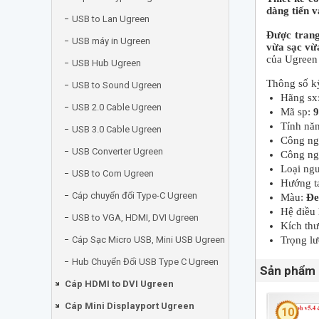
dàng tiến v
USB to Lan Ugreen
Được trang
USB máy in Ugreen
vừa sạc vừ
của Ugree
USB Hub Ugreen
Thông số k
USB to Sound Ugreen
Hãng sx
USB 2.0 Cable Ugreen
Mã sp:
Tính nă
USB 3.0 Cable Ugreen
Công ng
USB Converter Ugreen
Công ng
Loại ng
USB to Com Ugreen
Hướng t
Cáp chuyển đổi Type-C Ugreen
Màu:
Đe
Hệ điều 
USB to VGA, HDMI, DVI Ugreen
Kích thư
Cáp Sạc Micro USB, Mini USB Ugreen
Trọng lư
Hub Chuyển Đổi USB Type C Ugreen
Sản phẩm 
Cáp HDMI to DVI Ugreen
Cáp Mini Displayport Ugreen
10