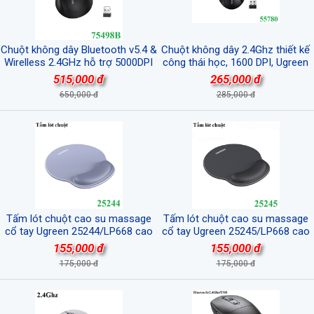
Chuột không dây Bluetooth v5.4 &
Chuột không dây 2.4Ghz thiết kế
Wirelless 2.4GHz hỗ trợ 5000DPI
công thái học, 1600 DPI, Ugreen
Ugreen 75498B/M752 cao cấp
55780 cao cấp
515,000 đ
265,000 đ
650,000 đ
285,000 đ
Tấm lót chuột cao su massage
Tấm lót chuột cao su massage
cổ tay Ugreen 25244/LP668 cao
cổ tay Ugreen 25245/LP668 cao
cấp (Màu Xám)
cấp (Màu Đen)
155,000 đ
155,000 đ
175,000 đ
175,000 đ