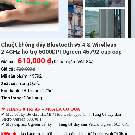
Chuột không dây Bluetooth v5.4 & Wirelless
2.4GHz hỗ trợ 5000DPI Ugreen 45792 cao cấp
610,000 ₫
Giá bán:
(Đã bao gồm VAT 8%)
Giá cũ :
720,000 ₫
Mã sản phẩm:
45792
Xuất xứ:
Trung Quốc
Bảo hành:
18 Tháng (1 đổi 1)
Tình trạng:
Còn hàng
🎉
THÁNG 8 TRI ÂN – MUA LÀ CÓ QUÀ
✔ Mua bất kỳ Bộ chia HDMI /
Hub USB Type-C
→
Tặng 01 dây dán
Velcro
Ugreen 50370P1
✔ Mua cáp sạc Ugreen bất kỳ → Tặng 01 dây dán Velcro
Ugreen 50370P1
Miễn phí
giao hàng trong nội thành cho đơn hàng từ
1triệu
và dưới
5km
.