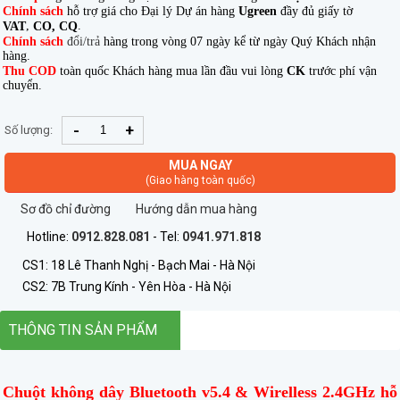
Chính sách
hỗ trợ giá cho Đại lý Dự án hàng
Ugreen
đầy đủ giấy tờ
,
.
VAT
CO, CQ
Chính sách
đổi/trả
hàng trong vòng 07 ngày kể từ ngày Quý Khách nhận
hàng.
Thu COD
toàn quốc Khách hàng mua lần đầu vui lòng
CK
trước phí vận
chuyển.
-
+
Số lượng:
MUA NGAY
(Giao hàng toàn quốc)
Sơ đồ chỉ đường
Hướng dẫn mua hàng
Hotline:
0912.828.081
- Tel:
0941.971.818
CS1: 18 Lê Thanh Nghị - Bạch Mai - Hà Nội
CS2: 7B Trung Kính - Yên Hòa - Hà Nội
THÔNG TIN SẢN PHẨM
Chuột không dây Bluetooth v5.4 & Wirelless 2.4GHz hỗ