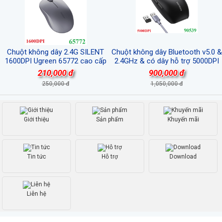
Chuột không dây 2.4G SILENT
Chuột không dây Bluetooth v5.0 &
1600DPI Ugreen 65772 cao cấp
2.4GHz & có dây hỗ trợ 5000DPI
Ugreen 90539/MU103 cao cấp
210,000 đ
900,000 đ
(Pin sạc)
250,000 đ
1,050,000 đ
Giới thiệu
Sản phẩm
Khuyến mãi
Tin tức
Hỗ trợ
Download
Liên hệ