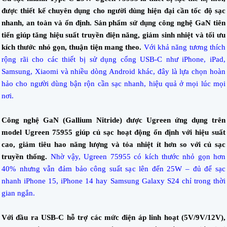
được thiết kế chuyên dụng cho người dùng hiện đại cần tốc độ sạc
nhanh, an toàn và ổn định. Sản phẩm sử dụng công nghệ GaN tiên
tiến giúp tăng hiệu suất truyền điện năng, giảm sinh nhiệt và tối ưu
kích thước nhỏ gọn, thuận tiện mang theo.
Với khả năng tương thích
rộng rãi cho các thiết bị sử dụng cổng USB-C như iPhone, iPad,
Samsung, Xiaomi và nhiều dòng Android khác, đây là lựa chọn hoàn
hảo cho người dùng bận rộn cần sạc nhanh, hiệu quả ở mọi lúc mọi
nơi.
Công nghệ GaN (Gallium Nitride) được Ugreen ứng dụng trên
model Ugreen 75955 giúp củ sạc hoạt động ổn định với hiệu suất
cao, giảm tiêu hao năng lượng và tỏa nhiệt ít hơn so với củ sạc
truyền thống.
Nhờ vậy, Ugreen 75955 có kích thước nhỏ gọn hơn
40% nhưng vẫn đảm bảo công suất sạc lên đến 25W – đủ để sạc
nhanh iPhone 15, iPhone 14 hay Samsung Galaxy S24 chỉ trong thời
gian ngắn.
Với đầu ra USB-C hỗ trợ các mức điện áp linh hoạt (5V/9V/12V),