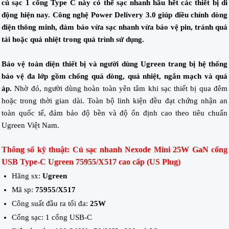
củ sạc 1 cổng Type C này có thể sạc nhanh hầu hết các thiết bị di
động hiện nay. Công nghệ Power Delivery 3.0 giúp điều chỉnh dòng
điện thông minh, đảm bảo vừa sạc nhanh vừa bảo vệ pin, tránh quá
tải hoặc quá nhiệt trong quá trình sử dụng.
Bảo vệ toàn diện thiết bị và người dùng Ugreen trang bị hệ thống
bảo vệ đa lớp gồm chống quá dòng, quá nhiệt, ngắn mạch và quá
áp.
Nhờ đó, người dùng hoàn toàn yên tâm khi sạc thiết bị qua đêm
hoặc trong thời gian dài. Toàn bộ linh kiện đều đạt chứng nhận an
toàn quốc tế, đảm bảo độ bền và độ ổn định cao theo tiêu chuẩn
Ugreen Việt Nam.
Thông số kỹ thuật: Củ sạc nhanh Nexode Mini 25W GaN cổng
USB Type-C Ugreen 75955/X517 cao cấp (US Plug)
Hãng sx:
Ugreen
Mã sp:
75955/X517
Công suất đầu ra tối đa:
25W
Cổng sạc: 1 cổng USB-C