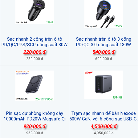
Sạc nhanh 2 cổng trên ô tô
Sạc nhanh trên ô tô 3 cổng
PD/QC/PPS/SCP công suất 30W
PD/QC 3.0 công suất 130W
Ugreen 25845 cao cấp
Ugreen 35025 cao cấp
220,000 đ
540,000 đ
250,000 đ
600,000 đ
Pin sạc dự phòng không dây
Trạm sạc nhanh để bàn Nexode
10000mAh PD20W Magsafe Qi
500W GaN, với 6 cổng sạc USB-C,
7,5W Ugreen 25919/PB561 cao
USB-A Ugreen 55549B cao cấp
920,000 đ
4,500,000 đ
cấp
960,000 đ
4,950,000 đ