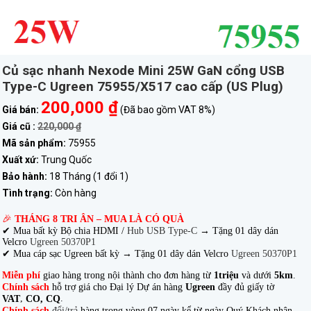
Củ sạc nhanh Nexode Mini 25W GaN cổng USB
Type-C Ugreen 75955/X517 cao cấp (US Plug)
200,000 ₫
Giá bán:
(Đã bao gồm VAT 8%)
Giá cũ :
220,000 ₫
Mã sản phẩm:
75955
Xuất xứ:
Trung Quốc
Bảo hành:
18 Tháng (1 đổi 1)
Tình trạng:
Còn hàng
🎉
THÁNG 8 TRI ÂN – MUA LÀ CÓ QUÀ
✔ Mua bất kỳ Bộ chia HDMI /
Hub USB Type-C
→
Tặng 01 dây dán
Velcro
Ugreen 50370P1
✔ Mua cáp sạc Ugreen bất kỳ → Tặng 01 dây dán Velcro
Ugreen 50370P1
Miễn phí
giao hàng trong nội thành cho đơn hàng từ
1triệu
và dưới
5km
.
Chính sách
hỗ trợ giá cho Đại lý Dự án hàng
Ugreen
đầy đủ giấy tờ
,
.
VAT
CO, CQ
Chính sách
đổi/trả
hàng trong vòng 07 ngày kể từ ngày Quý Khách nhận