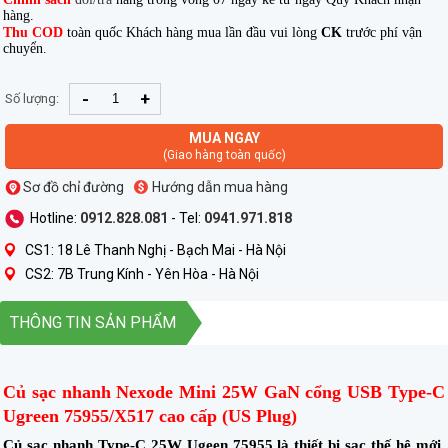
hàng.
Thu COD
toàn quốc Khách hàng mua lần đầu vui lòng
CK
trước phí vận
chuyển.
-
+
Số lượng:
MUA NGAY
(Giao hàng toàn quốc)
Sơ đồ chỉ đường
Hướng dẫn mua hàng
Hotline:
0912.828.081
- Tel:
0941.971.818
CS1: 18 Lê Thanh Nghị - Bạch Mai - Hà Nội
CS2: 7B Trung Kính - Yên Hòa - Hà Nội
THÔNG TIN SẢN PHẨM
Củ sạc nhanh Nexode Mini 25W GaN cổng USB Type-C
Ugreen 75955/X517 cao cấp (US Plug)
Củ sạc nhanh Type-C 25W Ugeen 75955 là thiết bị sạc thế hệ mới,