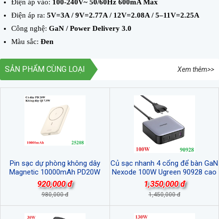
Điện áp vào:
100-240V~ 50/60Hz 600mA Max
Điện áp ra:
5V=3A / 9V=2.77A / 12V=2.08A / 5–11V=2.25A
Công nghệ:
GaN / Power Delivery 3.0
Màu sắc:
Đen
SẢN PHẨM CÙNG LOẠI
Xem thêm>>
Pin sạc dự phòng không dây
Củ sạc nhanh 4 cổng để bàn GaN
Magnetic 10000mAh PD20W
Nexode 100W Ugreen 90928 cao
Magsafe Qi 7.5W Ugreen 25208
cấp (EU Plug)
920,000 đ
1,350,000 đ
cao cấp
980,000 đ
1,450,000 đ