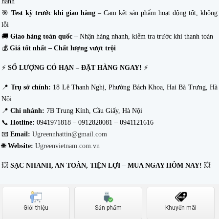
hành
🎯
Test kỹ trước khi giao hàng
– Cam kết sản phẩm hoạt động tốt, không
lỗi
🚚
Giao hàng toàn quốc
– Nhận hàng nhanh, kiểm tra trước khi thanh toán
💰
Giá tốt nhất – Chất lượng vượt trội
⚡
SỐ LƯỢNG CÓ HẠN – ĐẶT HÀNG NGAY!
⚡
📍
Trụ sở chính:
18 Lê Thanh Nghị, Phường Bách Khoa, Hai Bà Trưng, Hà
Nội
📍
Chi nhánh:
7B Trung Kính, Cầu Giấy, Hà Nội
📞
Hotline:
0941971818 – 0912828081 – 0941121616
📧
Email:
Ugreennhattin@gmail.com
🌐
Website:
Ugreenvietnam.com.vn
💥
SẠC NHANH, AN TOÀN, TIỆN LỢI – MUA NGAY HÔM NAY!
💥
Giới thiệu
Sản phẩm
Khuyến mãi