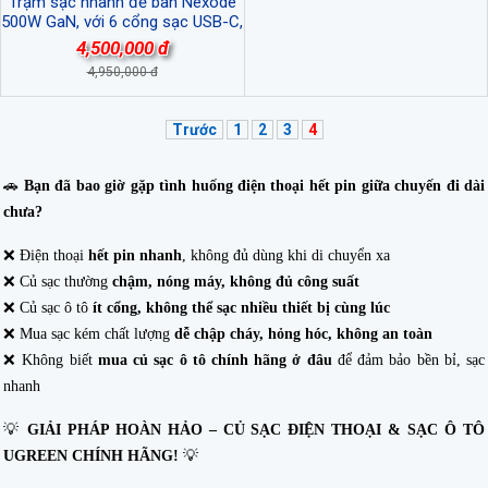
Trạm sạc nhanh để bàn Nexode
500W GaN, với 6 cổng sạc USB-C,
USB-A Ugreen 55549B cao cấp
4,500,000 đ
4,950,000 đ
Trước
1
2
3
4
🚗
Bạn đã bao giờ gặp tình huống điện thoại hết pin giữa chuyến đi dài
chưa?
❌ Điện thoại
hết pin nhanh
, không đủ dùng khi di chuyển xa
❌ Củ sạc thường
chậm, nóng máy, không đủ công suất
❌ Củ sạc ô tô
ít cổng, không thể sạc nhiều thiết bị cùng lúc
❌ Mua sạc kém chất lượng
dễ chập cháy, hỏng hóc, không an toàn
❌ Không biết
mua củ sạc ô tô chính hãng ở đâu
để đảm bảo bền bỉ, sạc
nhanh
💡
GIẢI PHÁP HOÀN HẢO – CỦ SẠC ĐIỆN THOẠI & SẠC Ô TÔ
UGREEN CHÍNH HÃNG!
💡