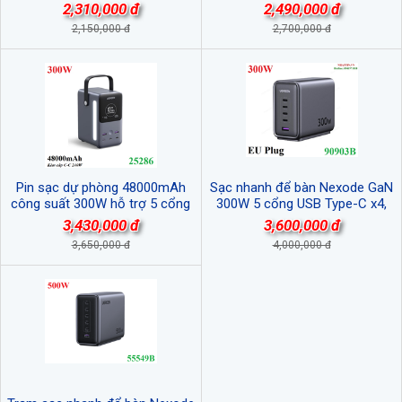
PB726/55987B cao cấp (cáp rút
tường Ugreen 25876 X763 cao
2,310,000 đ
2,490,000 đ
liền)
cấp
2,150,000 đ
2,700,000 đ
Pin sạc dự phòng 48000mAh
Sạc nhanh để bàn Nexode GaN
công suất 300W hỗ trợ 5 cổng
300W 5 cổng USB Type-C x4,
sạc Ugreen 25286/PB770 có màn
Type-A x1 Ugreen 90903B cao
3,430,000 đ
3,600,000 đ
hình cao cấp
cấp (EU Plug)
3,650,000 đ
4,000,000 đ