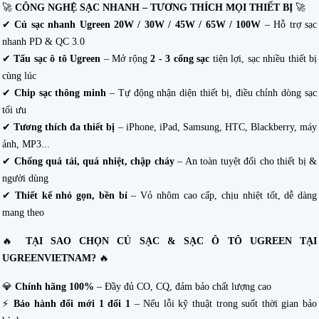
🚀
CÔNG NGHỆ SẠC NHANH – TƯƠNG THÍCH MỌI THIẾT BỊ
🚀
✔
Củ sạc nhanh Ugreen 20W / 30W / 45W / 65W / 100W
– Hỗ trợ sạc
nhanh PD & QC 3.0
✔
Tẩu sạc ô tô Ugreen
– Mở rộng
2 - 3 cổng sạc
tiện lợi, sạc nhiều thiết bị
cùng lúc
✔
Chip sạc thông minh
– Tự động nhận diện thiết bị, điều chỉnh dòng sạc
tối ưu
✔
Tương thích đa thiết bị
– iPhone, iPad, Samsung, HTC, Blackberry, máy
ảnh, MP3...
✔
Chống quá tải, quá nhiệt, chập cháy
– An toàn tuyệt đối cho thiết bị &
người dùng
✔
Thiết kế nhỏ gọn, bền bỉ
– Vỏ nhôm cao cấp, chịu nhiệt tốt, dễ dàng
mang theo
🔥
TẠI SAO CHỌN CỦ SẠC & SẠC Ô TÔ UGREEN TẠI
UGREENVIETNAM?
🔥
💎
Chính hãng 100%
– Đầy đủ CO, CQ, đảm bảo chất lượng cao
⚡
Bảo hành đổi mới 1 đổi 1
– Nếu lỗi kỹ thuật trong suốt thời gian bảo