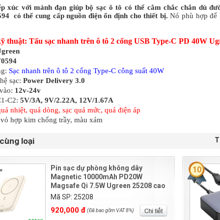
iếp xúc với mảnh đạn giúp bộ sạc ô tô có thể cắm chắc chắn dù đườ
94 có thể cung cấp nguồn điện ổn định cho thiết bị.
Nó phù hợp để b
ỹ thuật: Tẩu sạc nhanh trên ô tô 2 cổng USB Type-C PD 40W Ug
green
70594
ng:
Sạc nhanh trên ô tô 2 cổng Type-C công suất 40W
hệ sạc:
Power Delivery 3.0
 vào:
12v-24v
C1-C2:
5V/3A, 9V/2.22A, 12V/1.67A
uá nhiệt, quá dòng, sạc quá mức, quá điện áp
 vỏ hợp kim chống trầy, màu xám
cùng loại
T
Pin sạc dự phòng không dây
10
Magnetic 10000mAh PD20W
Magsafe Qi 7.5W Ugreen 25208 cao
cấp
Mã SP: 25208
920,000 đ
(Đã bao gồm VAT 8%)