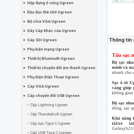
Hộp đựng ổ cứng Ugreen
Đầu đọc thẻ nhớ Ugreen
Bộ chia VGA Ugreen
Dây Cáp Khác của Ugreen
Thông tin
Cáp SDI Ugreen
Phụ kiện mạng Ugreen
Tẩu sạc 
Thiết bị Bluetooth Ugreen
Bộ sạc nha
minh và má
Thiết bị chuyển đổi âm thanh Ugreen
nhanh cho c
Phụ Kiện Điện Thoại Ugreen
Sạc ô tô U
Cáp VGA Ugreen
vàng giúp 
không gian 
Cáp chuyển đổi USB Ugreen
Bộ sạc nha
Cáp Lightning Ugreen
dòng, sạc q
Cáp Thunderbolt Ugreen
Khả năng t
tải/xe t
Cáp sạc Type C Ugreen
GalaxyS21/
Cáp USB Type C Ugreen