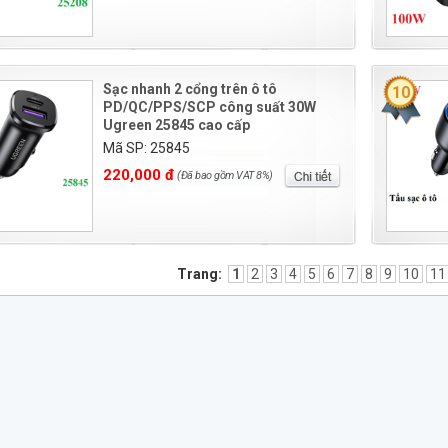
Sạc nhanh 2 cổng trên ô tô
10
PD/QC/PPS/SCP công suất 30W
Ugreen 25845 cao cấp
Mã SP: 25845
220,000 đ
(Đã bao gồm VAT 8%)
Trang:
1
2
3
4
5
6
7
8
9
10
11