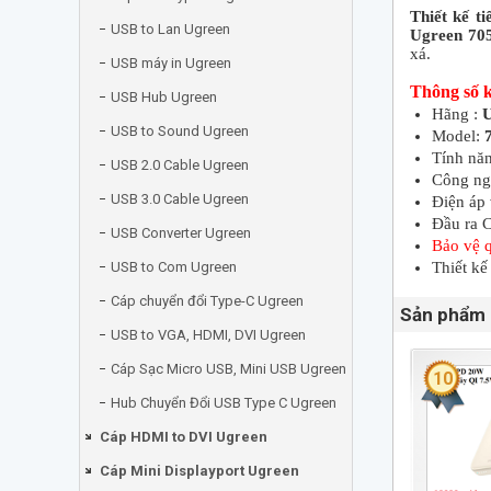
Thiết kế t
USB to Lan Ugreen
Ugreen 705
xá.
USB máy in Ugreen
Thông số k
USB Hub Ugreen
Hãng :
U
USB to Sound Ugreen
Model:
Tính nă
USB 2.0 Cable Ugreen
Công ng
USB 3.0 Cable Ugreen
Điện áp
Đầu ra 
USB Converter Ugreen
Bảo vệ q
USB to Com Ugreen
Thiết kế
Cáp chuyển đổi Type-C Ugreen
Sản phẩm 
USB to VGA, HDMI, DVI Ugreen
Cáp Sạc Micro USB, Mini USB Ugreen
10
Hub Chuyển Đổi USB Type C Ugreen
Cáp HDMI to DVI Ugreen
Cáp Mini Displayport Ugreen