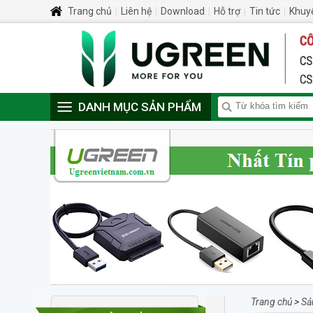
Trang chủ
|
Liên hệ
|
Download
|
Hỗ trợ
|
Tin tức
|
Khuy
DANH MỤC SẢN PHẨM
Trang chủ
>
Sả