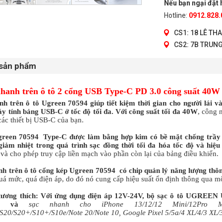
Nếu bạn ngại đặt h
Hotline:
0912.828.
CS1: 18 LÊ TH
CS2: 7B TRUNG
 sản phẩm
nhanh trên ô tô 2 cổng USB Type-C PD 3.0 công suất 40W
nh trên ô tô Ugreen 70594 giúp tiết kiệm thời gian cho người lái v
y tính bảng USB-C ở tốc độ tối đa. Với công suất tối đa 40W
, công 
ác thiết bị USB-C của bạn.
green 70594 Type-C được làm bằng hợp kim có bề mặt chống trầy 
giảm nhiệt trong quá trình sạc đồng thời tối đa hóa tốc độ và hiệu
và cho phép truy cập liền mạch vào phần còn lại của bảng điều khiển.
nh trên ô tô cổng kép Ugreen 70594 có chip quản lý năng lượng thô
uá mức, quá điện áp, do đó nó cung cấp hiệu suất ổn định thông qua mộ
ương thích: Với ứng dụng điện áp 12V-24V, bộ sạc ô tô UGREEN U
ải và
sạc nhanh cho iPhone 13/12/12 Mini/12Pro M
S20/S20+/S10+/S10e/Note 20/Note 10, Google Pixel 5/5a/4 XL/4/3 XL/