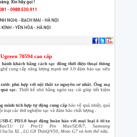
àng. Xin hãy gọi !
081 - 0988.530.911
ANH NGHỊ - BẠCH MAI - HÀ NỘI
 KÍNH - YÊN HÒA - HÀ NỘI
 Ugreen 70594 cao cấp
à hành khách bằng cách sạc đồng thời điện thoại thông
nghệ cung cấp năng lượng mạnh mẽ 3.0 đảm bảo sạc siêu
xước phù hợp với nội thất xe nguyên sơ nhất. Ống mạ
 quả sạc.
Thiết kế nhỏ bằng ngón tay cái giúp tiết kiệm
ng minh tích hợp tự động cung cấp
bảo vệ quá nhiệt, quá
t loạt các thử nghiệm sạc và đảm bảo chất lượng .
SB-C PD3.0 hoạt động hoàn hảo với mọi loại ô tô/xe
ax/11/ 11 Pro/11 Pro Max/SE/8/7, Samsung
3/3a/3a XL , LG G8 ThinQ/V50, Moto G7 và hơn thế nữa.