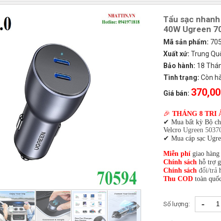
Tẩu sạc nhanh 
40W Ugreen 7
Mã sản phẩm:
70
Xuất xứ:
Trung Qu
Bảo hành:
18 Tháng
Tình trạng:
Còn h
370,00
Giá bán:
🎉
THÁNG 8 TRI 
✔ Mua bất kỳ Bộ c
Velcro
Ugreen 5037
✔ Mua cáp sạc Ugre
Miễn phí
giao hàng
Chính sách
hỗ trợ 
Chính sách
đổi/trả
h
Thu COD
toàn quốc
-
Số lượng: