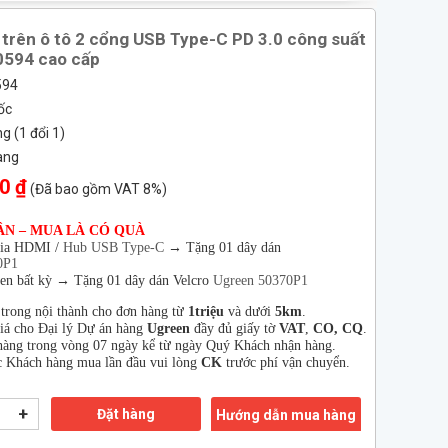
trên ô tô 2 cổng USB Type-C PD 3.0 công suất
0594 cao cấp
594
ốc
 (1 đổi 1)
àng
0 ₫
(Đã bao gồm VAT 8%)
ÂN – MUA LÀ CÓ QUÀ
hia HDMI /
Hub USB Type-C
→
Tặng 01 dây dán
0P1
en bất kỳ → Tặng 01 dây dán Velcro
Ugreen 50370P1
 trong nội thành cho đơn hàng từ
1triệu
và dưới
5km
.
giá cho Đại lý Dự án hàng
Ugreen
đầy đủ giấy tờ
VAT
,
CO, CQ
.
àng trong vòng 07 ngày kể từ ngày Quý Khách nhận hàng.
 Khách hàng mua lần đầu vui lòng
CK
trước phí vận chuyển.
+
Đặt hàng
Hướng dẫn mua hàng