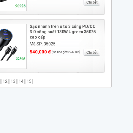
Sạc nhanh trên ô tô 3 cổng PD/QC
3.0 công suất 130W Ugreen 35025
cao cấp
Mã SP: 35025
540,000 đ
(Đã bao gồm VAT 8%)
12
13
14
15