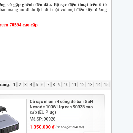
ng có gập ghềnh đến đâu. Bộ sạc điện thoại trên ô tô
ạn mang nó đi du lịch đối mặt với mọi điều kiện đường
reen 70594 cao cấp
rang:
1
2
3
4
5
6
7
8
9
10
11
12
13
14
15
Củ sạc nhanh 4 cổng để bàn GaN
Nexode 100W Ugreen 90928 cao
cấp (EU Plug)
Mã SP: 90928
1,350,000 đ
(Đã bao gồm VAT 8%)