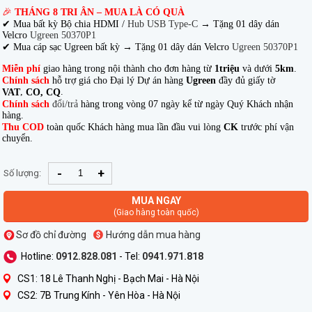
🎉
THÁNG 8 TRI ÂN – MUA LÀ CÓ QUÀ
✔ Mua bất kỳ Bộ chia HDMI /
Hub USB Type-C
→
Tặng 01 dây dán
Velcro
Ugreen 50370P1
✔ Mua cáp sạc Ugreen bất kỳ → Tặng 01 dây dán Velcro
Ugreen 50370P1
Miễn phí
giao hàng trong nội thành cho đơn hàng từ
1triệu
và dưới
5km
.
Chính sách
hỗ trợ giá cho Đại lý Dự án hàng
Ugreen
đầy đủ giấy tờ
,
.
VAT
CO, CQ
Chính sách
đổi/trả
hàng trong vòng 07 ngày kể từ ngày Quý Khách nhận
hàng.
Thu COD
toàn quốc Khách hàng mua lần đầu vui lòng
CK
trước phí vận
chuyển.
-
+
Số lượng:
MUA NGAY
(Giao hàng toàn quốc)
Sơ đồ chỉ đường
Hướng dẫn mua hàng
Hotline:
0912.828.081
- Tel:
0941.971.818
CS1: 18 Lê Thanh Nghị - Bạch Mai - Hà Nội
CS2: 7B Trung Kính - Yên Hòa - Hà Nội