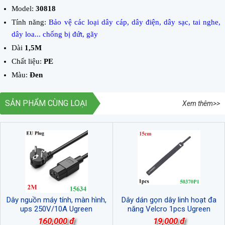
Model:
30818
Tính năng:
Bảo vệ các loại dây cáp, dây điện, dây sạc, tai nghe,
dây loa... chống bị đứt, gãy
Dài
1,5M
Chất liệu:
PE
Màu:
Đen
SẢN PHẨM CÙNG LOẠI
Xem thêm>>
Dây nguồn máy tính, màn hình,
Dây dán gọn dây linh hoạt đa
ups 250V/10A Ugreen
năng Velcro 1pcs Ugreen
15364/CD288 dài 2M chất lượng
50370P1 cao cấp
160,000 đ
19,000 đ