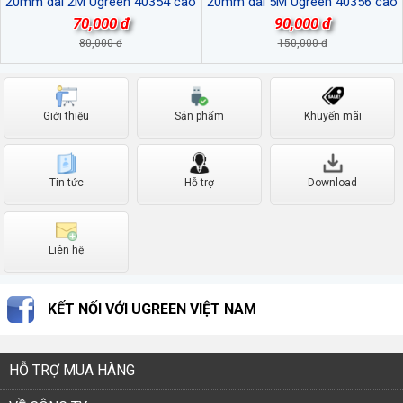
20mm dài 2M Ugreen 40354 cao
20mm dài 5M Ugreen 40356 cao
cấp
cấp
70,000 đ
90,000 đ
80,000 đ
150,000 đ
Giới thiệu
Sản phẩm
Khuyến mãi
Tin tức
Hỗ trợ
Download
Liên hệ
KẾT NỐI VỚI UGREEN VIỆT NAM
HỖ TRỢ MUA HÀNG