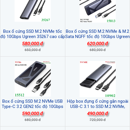
Box ổ cứng SSD M.2 NVMe tốc
Box ổ cứng SSD M.2 NVMe & M.2
độ 10Gbps Ugreen 35267 cao cấp
Sata NGFF tốc độ 10Gbps Ugreen
(Max 8TB)
15813 cao cấp (Max 8TB)
580,000 đ
620,000 đ
650,000 đ
680,000 đ
Box ổ cứng SSD M.2 NVMe USB
Hộp box đựng ổ cứng gắn ngoài
Type-C 3.2 GEN2 tốc độ 10Gbps
USB-C 3.1 to SSD M.2 NVMe,
Ugreen 15512 cao cấp (Max 8TB)
PCIe, M-Key 10Gbps Ugreen
590,000 đ
490,000 đ
10902 cao cấp
680,000 đ
720,000 đ