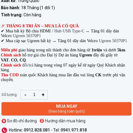
Xuất xứ:
Trung Quốc
Bảo hành:
18 Tháng (1 đổi 1)
Tình trạng:
Còn hàng
🎉
THÁNG 8 TRI ÂN – MUA LÀ CÓ QUÀ
✔ Mua bất kỳ Bộ chia HDMI /
Hub USB Type-C
→
Tặng 01 dây dán
Velcro
Ugreen 50370P1
✔ Mua cáp sạc Ugreen bất kỳ → Tặng 01 dây dán Velcro
Ugreen 50370P1
Miễn phí
giao hàng trong nội thành cho đơn hàng từ
1triệu
và dưới
5km
.
Chính sách
hỗ trợ giá cho Đại lý Dự án hàng
Ugreen
đầy đủ giấy tờ
,
.
VAT
CO, CQ
Chính sách
đổi/trả
hàng trong vòng 07 ngày kể từ ngày Quý Khách nhận
hàng.
Thu COD
toàn quốc Khách hàng mua lần đầu vui lòng
CK
trước phí vận
chuyển.
-
+
Số lượng:
MUA NGAY
(Giao hàng toàn quốc)
Sơ đồ chỉ đường
Hướng dẫn mua hàng
Hotline:
0912.828.081
- Tel:
0941.971.818