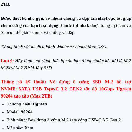
2TB.
Được thiết kế nhỏ gọn, vỏ nhôm chống va dập tản nhiệt cực tốt giúp
cho ổ cứng của bạn hoạt động ở mức tốt nhất,
được trang bị thêm vỏ
Silocon để giảm shock và chống va đập.
Tương thích với hệ điều hành Windows/ Linux/ Mac OS/ ..
.
Lưu ý:
Hãy đảm bảo rằng thiết bị của bạn đúng chuẩn kết nối là M.2
M-Key/ M.2 B&M-Key SSD
Thông số kỹ thuật: Vỏ đựng ổ cứng SSD M.2 hỗ trợ
NVME+SATA USB Type-C 3.2 GEN2 tốc độ 10Gbps Ugreen
90264 cao cấp (Max 2TB)
Thương hiệu:
Ugreen
Model:
90264
Tính năng: Box đựng ổ cứng M.2 sata cổng USB-C 3.2 Gen 2
Màu sắc: Xám