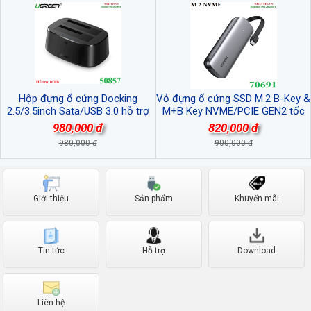
Hộp đựng ổ cứng Docking
Vỏ đựng ổ cứng SSD M.2 B-Key &
2.5/3.5inch Sata/USB 3.0 hỗ trợ
M+B Key NVME/PCIE GEN2 tốc
16TB Ugreen 50857 cao cấp
độ 10Gbps Ugreen 70691 cao cấp
980,000 đ
820,000 đ
(Max 2TB)
980,000 đ
900,000 đ
Giới thiệu
Sản phẩm
Khuyến mãi
Tin tức
Hỗ trợ
Download
Liên hệ