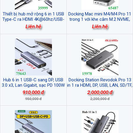
Thiết bị hub mở rộng 6 in 1 USB
Docking Mac mini M4/M4 Pro 11
Type-C ra HDMI 4K@60hz/USB-
trong 1 với khe cắm M.2 NVME,
A/USB-C/PD Ugreen 35999 cao
USB-A và USB-C, SD/TF Ugreen
Liên hệ
Liên hệ
cấp
65487
Hub 6 in 1 USB-C sang DP, USB
Docking Station Revodok Pro 13
3.0 x3, Lan Gigabit, sạc PD 100W
in 1 ra HDMI, DP, USB, LAN, SD/TF,
hỗ trợ 4K/60Hz Ugreen 75643 cao
PD 100W Ugreen 15978 cao cấp
910,000 đ
2,000,000 đ
cấp
950,000 đ
2,200,000 đ