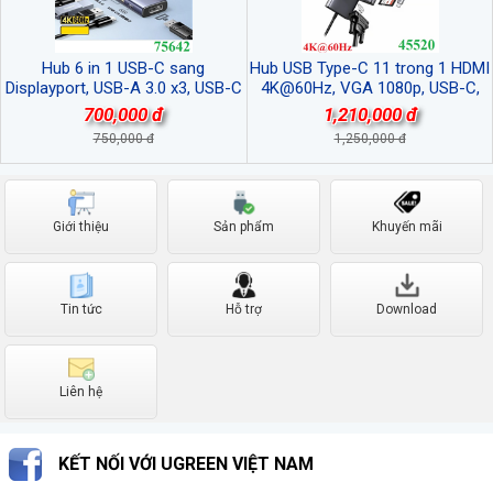
Hub 6 in 1 USB-C sang
Hub USB Type-C 11 trong 1 HDMI
Displayport, USB-A 3.0 x3, USB-C
4K@60Hz, VGA 1080p, USB-C,
x1, sạc PD 100W hỗ trợ 4K/60Hz
USB-A, RJ45, SD/TF, 3.5mm
700,000 đ
1,210,000 đ
Ugreen 75642
Ugreen 45520
750,000 đ
1,250,000 đ
Giới thiệu
Sản phẩm
Khuyến mãi
Tin tức
Hỗ trợ
Download
Liên hệ
KẾT NỐI VỚI UGREEN VIỆT NAM