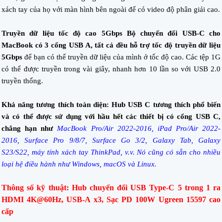
xách tay của họ với màn hình bên ngoài để có video độ phân giải cao.
Truyền dữ liệu tốc độ cao 5Gbps Bộ chuyển đổi USB-C cho
MacBook có 3 cổng USB A, tất cả đều hỗ trợ tốc độ truyền dữ liệu
5Gbps
để bạn có thể truyền dữ liệu của mình ở tốc độ cao. Các tệp 1G
có thể được truyền trong vài giây, nhanh hơn 10 lần so với USB 2.0
truyền thống.
Khả năng tương thích toàn diện: Hub USB C tương thích phổ biến
và có thể được sử dụng với hầu hết các thiết bị có cổng USB C,
chẳng hạn như
MacBook Pro/Air 2022-2016, iPad Pro/Air 2022-
2016, Surface Pro 9/8/7, Surface Go 3/2, Galaxy Tab, Galaxy
S23/S22, máy tính xách tay ThinkPad, v.v. Nó cũng có sẵn cho nhiều
loại hệ điều hành như Windows, macOS và Linux.
Thông số kỹ thuật: Hub chuyển đổi USB Type-C 5 trong 1 ra
HDMI 4K@60Hz, USB-A x3, Sạc PD 100W Ugreen 15597 cao
cấp