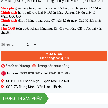
✔ Mua cáp sạc Ugreen bất kỳ → Tặng 01 dây dán Velcro
Ugreen 50370P1
Miễn phí
giao hàng trong nội thành cho đơn hàng từ
1triệu
và dưới
5km
.
Chính sách
hỗ trợ giá cho Đại lý Dự án hàng
Ugreen
đầy đủ giấy tờ
,
.
VAT
CO, CQ
Chính sách
đổi/trả
hàng trong vòng 07 ngày kể từ ngày Quý Khách nhận
hàng.
Thu COD
toàn quốc Khách hàng mua lần đầu vui lòng
CK
trước phí vận
chuyển.
-
+
Số lượng:
MUA NGAY
(Giao hàng toàn quốc)
Sơ đồ chỉ đường
Hướng dẫn mua hàng
Hotline:
0912.828.081
- Tel:
0941.971.818
CS1: 18 Lê Thanh Nghị - Bạch Mai - Hà Nội
CS2: 7B Trung Kính - Yên Hòa - Hà Nội
THÔNG TIN SẢN PHẨM