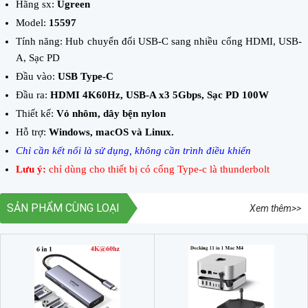
Hãng sx:
Ugreen
Model:
15597
Tính năng: Hub chuyển đổi USB-C sang nhiều cổng HDMI, USB-
A, Sạc PD
Đầu vào:
USB Type-C
Đầu ra:
HDMI 4K60Hz, USB-A x3 5Gbps, Sạc PD 100W
Thiết kế:
Vỏ nhôm, dây bện nylon
Hỗ trợ:
Windows, macOS và Linux.
Chỉ cần kết nối là sử dụng, không cần trình điều khiển
Lưu ý:
chỉ dùng cho thiết bị có cổng Type-c là thunderbolt
SẢN PHẨM CÙNG LOẠI
Xem thêm>>