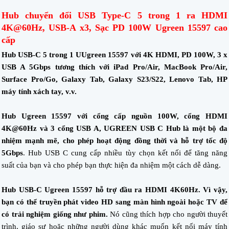
Hub chuyển đổi USB Type-C 5 trong 1 ra HDMI
4K@60Hz, USB-A x3, Sạc PD 100W Ugreen 15597 cao
cấp
Hub USB-C 5 trong 1 UUgreen 15597 với 4K HDMI, PD 100W, 3 x
USB A 5Gbps tương thích với iPad Pro/Air, MacBook Pro/Air,
Surface Pro/Go, Galaxy Tab, Galaxy S23/S22, Lenovo Tab, HP
máy tính xách tay, v.v.
Hub Ugreen 15597 với cổng cấp nguồn 100W, cổng HDMI
4K@60Hz và 3 cổng USB A, UGREEN USB C Hub là một bộ đa
nhiệm mạnh mẽ, cho phép hoạt động đồng thời và hỗ trợ tốc độ
5Gbps
. Hub USB C cung cấp nhiều tùy chọn kết nối để tăng năng
suất của bạn và cho phép bạn thực hiện đa nhiệm một cách dễ dàng.
Hub USB-C Ugreen 15597 hỗ trợ đầu ra HDMI 4K60Hz. Vì vậy,
bạn có thể truyền phát video HD sang màn hình ngoài hoặc TV để
có trải nghiệm giống như phim.
Nó cũng thích hợp cho người thuyết
trình, giáo sư hoặc những người dùng khác muốn kết nối máy tính