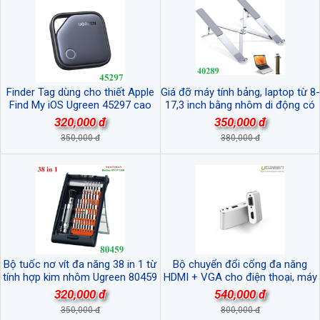
Finder Tag dùng cho thiết Apple
Giá đỡ máy tính bảng, laptop từ 8-
Find My iOS Ugreen 45297 cao
17,3 inch bằng nhôm di động có
cấp
túi đựng, gấp gọn Ugreen 40289
320,000 đ
350,000 đ
350,000 đ
380,000 đ
Bộ tuốc nơ vít đa năng 38 in 1 từ
Bộ chuyển đổi cổng đa năng
tính hợp kim nhôm Ugreen 80459
HDMI + VGA cho điện thoại, máy
cao cấp
tính bảng chính hãng Ugreen
320,000 đ
540,000 đ
30522 cao cấp
350,000 đ
800,000 đ