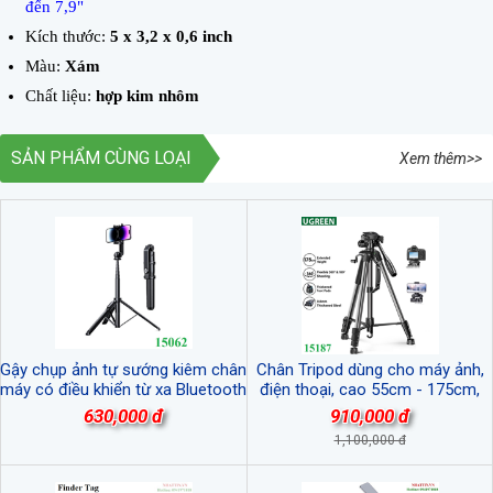
đến 7,9"
Kích thước:
5 x 3,2 x 0,6 inch
Màu:
Xám
Chất liệu:
hợp kim nhôm
SẢN PHẨM CÙNG LOẠI
Xem thêm>>
Gậy chụp ảnh tự sướng kiêm chân
Chân Tripod dùng cho máy ảnh,
máy có điều khiển từ xa Bluetooth
điện thoại, cao 55cm - 175cm,
v5.1 Ugreen 15062/LP586 cao cấp
Xoay 360 độ Ugreen 15187/LP661
630,000 đ
910,000 đ
cao cấp
1,100,000 đ