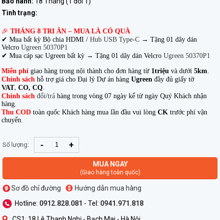
Bảo hành:
18 Tháng (1 đổi 1)
Tình trạng:
🎉
THÁNG 8 TRI ÂN – MUA LÀ CÓ QUÀ
✔ Mua bất kỳ Bộ chia HDMI /
Hub USB Type-C
→
Tặng 01 dây dán
Velcro
Ugreen 50370P1
✔ Mua cáp sạc Ugreen bất kỳ → Tặng 01 dây dán Velcro
Ugreen 50370P1
Miễn phí
giao hàng trong nội thành cho đơn hàng từ
1triệu
và dưới
5km
.
Chính sách
hỗ trợ giá cho Đại lý Dự án hàng
Ugreen
đầy đủ giấy tờ
,
.
VAT
CO, CQ
Chính sách
đổi/trả
hàng trong vòng 07 ngày kể từ ngày Quý Khách nhận
hàng.
Thu COD
toàn quốc Khách hàng mua lần đầu vui lòng
CK
trước phí vận
chuyển.
-
+
Số lượng:
MUA NGAY
(Giao hàng toàn quốc)
Sơ đồ chỉ đường
Hướng dẫn mua hàng
Hotline:
0912.828.081
- Tel:
0941.971.818
CS1: 18 Lê Thanh Nghị - Bạch Mai - Hà Nội