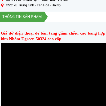
CS2: 7B Trung Kính - Yên Hòa - Hà Nội
THÔNG TIN SẢN PHẨM
Giá đỡ điện thoại để bàn tăng giảm chiều cao bằng hợp
kim Nhôm Ugreen 50324 cao cấp