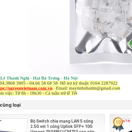
8 Lê Thanh Nghị - Hai Bà Trưng - Hà Nội
 04.3868 3905 - 04.66 58 68 58 Hỗ trợ kỹ thuật: 0164 2287922
tps://ugreenvietnam.com.vn
Email: maytinhnhattin@gmail.com
àm việc: Từ 8h - 18h30 - Cả tuần trừ lễ Tết
cùng loại
Bộ Switch chia mạng LAN 5 cổng
10
2.5G với 1 cổng Uplink SFP+ 10G
Ugreen 35048EU/CM753 cao cấp