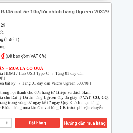
RJ45 cat 5e 10c/túi chính hãng Ugreen 20329
329
ốc
 (1 đổi 1)
àng
 ₫
(Đã bao gồm VAT 8%)
ÂN – MUA LÀ CÓ QUÀ
hia HDMI /
Hub USB Type-C
→
Tặng 01 dây dán
0P1
en bất kỳ → Tặng 01 dây dán Velcro
Ugreen 50370P1
 trong nội thành cho đơn hàng từ
1triệu
và dưới
5km
.
giá cho Đại lý Dự án hàng
Ugreen
đầy đủ giấy tờ
VAT
,
CO, CQ
.
àng trong vòng 07 ngày kể từ ngày Quý Khách nhận hàng.
 Khách hàng mua lần đầu vui lòng
CK
trước phí vận chuyển.
+
Đặt hàng
Hướng dẫn mua hàng