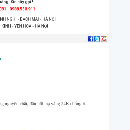
àng. Xin hãy gọi !
081 - 0988.530.911
ANH NGHỊ - BẠCH MAI - HÀ NỘI
 KÍNH - YÊN HÒA - HÀ NỘI
p
ồng nguyên chất, đầu nối mạ vàng 24K chống rỉ.