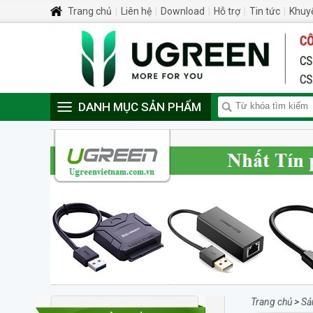
Trang chủ
|
Liên hệ
|
Download
|
Hỗ trợ
|
Tin tức
|
Khuy
DANH MỤC SẢN PHẨM
Trang chủ
>
Sả