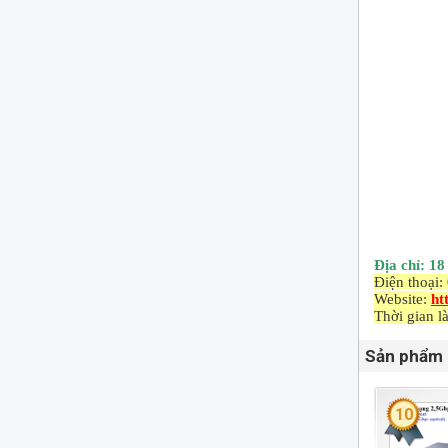
Địa chỉ: 1
Điện thoại:
Website:
ht
Thời gian l
Sản phẩm 
10