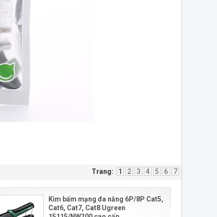
Trang:
1
2
3
4
5
6
7
Kìm bấm mạng đa năng 6P/8P Cat5,
Cat6, Cat7, Cat8 Ugreen
15115/NW200 cao cấp