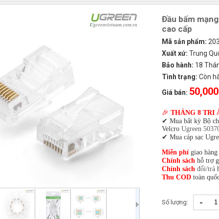
Đầu bấm mạng 
cao cấp
Mã sản phẩm:
20
Xuất xứ:
Trung Qu
Bảo hành:
18 Tháng
Tình trạng:
Còn h
50,000
Giá bán:
🎉
THÁNG 8 TRI 
✔ Mua bất kỳ Bộ c
Velcro
Ugreen 5037
✔ Mua cáp sạc Ugre
Miễn phí
giao hàng
Chính sách
hỗ trợ 
Chính sách
đổi/trả
h
Thu COD
toàn quốc
-
Số lượng: