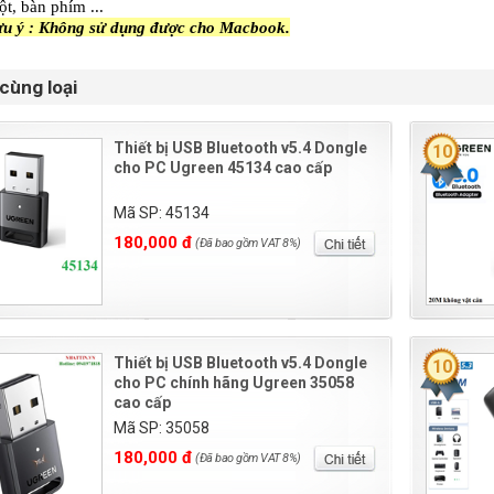
ột, bàn phím ...
ưu ý : Không sử dụng được cho Macbook.
cùng loại
Thiết bị USB Bluetooth v5.4 Dongle
10
cho PC Ugreen 45134 cao cấp
Mã SP: 45134
180,000 đ
(Đã bao gồm VAT 8%)
Thiết bị USB Bluetooth v5.4 Dongle
10
cho PC chính hãng Ugreen 35058
cao cấp
Mã SP: 35058
180,000 đ
(Đã bao gồm VAT 8%)