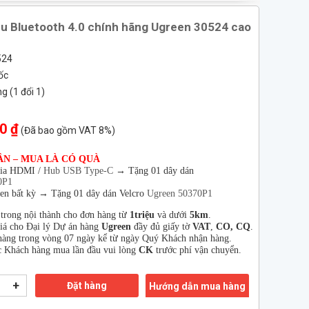
hu Bluetooth 4.0 chính hãng Ugreen 30524 cao
524
ốc
 (1 đổi 1)
0 ₫
(Đã bao gồm VAT 8%)
ÂN – MUA LÀ CÓ QUÀ
hia HDMI /
Hub USB Type-C
→
Tặng 01 dây dán
0P1
en bất kỳ → Tặng 01 dây dán Velcro
Ugreen 50370P1
 trong nội thành cho đơn hàng từ
1triệu
và dưới
5km
.
giá cho Đại lý Dự án hàng
Ugreen
đầy đủ giấy tờ
VAT
,
CO, CQ
.
àng trong vòng 07 ngày kể từ ngày Quý Khách nhận hàng.
 Khách hàng mua lần đầu vui lòng
CK
trước phí vận chuyển.
+
Đặt hàng
Hướng dẫn mua hàng