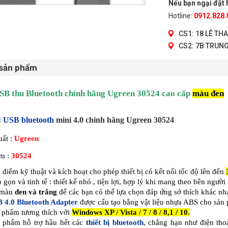
Nếu bạn ngại đặt h
Hotline:
0912.828.
CS1: 18 LÊ TH
CS2: 7B TRUNG
 sản phẩm
USB thu Bluetooth chính hãng Ugreen 30524 cao cấp
màu đen
:
USB bluetooth
mini 4.0 chính hãng Ugreen 30524
uất :
Ugreen
m :
30524
 điểm kỹ thuật và kích hoạt cho phép thiết bị có kết nối tốc độ lên đến
 gọn và tinh tế : thiết kế nhỏ , tiện lợi, hợp lý khi mang theo bên người
 màu
đen và trắng
để các bạn có thể lựa chọn đáp ứng sở thích khác n
 4.0 Bluetooth Adapter
được cấu tạo bằng vật liệu nhựa ABS cho sản 
 phẩm tương thích với
Windows XP / Vista / 7 / 8 / 8,1 / 10.
 phẩm hỗ trợ hầu hết các
thiết bị bluetooth
, chẳng hạn như điện thoại