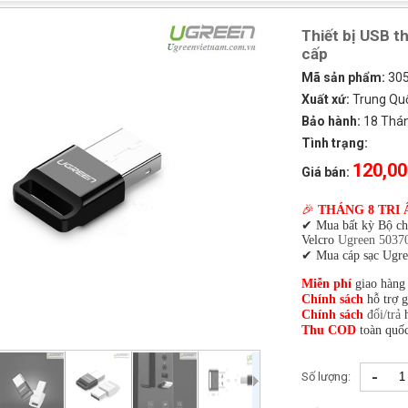
Thiết bị USB t
cấp
Mã sản phẩm:
30
Xuất xứ:
Trung Qu
Bảo hành:
18 Tháng
Tình trạng:
120,00
Giá bán:
🎉
THÁNG 8 TRI 
✔ Mua bất kỳ Bộ c
Velcro
Ugreen 5037
✔ Mua cáp sạc Ugre
Miễn phí
giao hàng
Chính sách
hỗ trợ 
Chính sách
đổi/trả
h
Thu COD
toàn quốc
-
Số lượng: