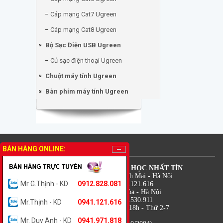
Cáp mạng Cat7 Ugreen
Cáp mạng Cat8 Ugreen
Bộ Sạc Điện USB Ugreen
Củ sạc điện thoại Ugreen
Chuột máy tính Ugreen
Bàn phím máy tính Ugreen
THÔNG TIN LIÊN HỆ
BÁN HÀNG ONLINE:
CÔNG TY TNHH TM DV TIN HỌC NHẤT TÍN
Địa chỉ: 18 Lê Thanh Nghị - Bạch Mai - Hà Nội
Mr G.Thịnh - KD
0912.828.081
Điện thoại: 0941.971.818 - 0941.121.616
Địa chỉ: 7B Trung Kính - Yên Hòa - Hà Nội
Điện thoại: 0912.828.081 - 0988.530.911
Mr.Thịnh - KD
0941.121.616
Thời gian: 08h - 12h và 13h30 - 18h - Thứ 2-7
Hỗ trợ kỹ thuật: 0941.121.616
Mr. Duy Anh - KD
0941.971.818