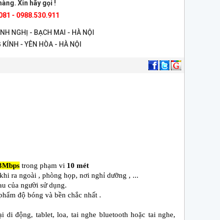
àng. Xin hãy gọi !
081 - 0988.530.911
ANH NGHỊ - BẠCH MAI - HÀ NỘI
 KÍNH - YÊN HÒA - HÀ NỘI
3Mbps
trong phạm vi
10 mét
 khi ra ngoài , phòng họp, nơi nghỉ dưỡng , ...
hau của người sử dụng.
phẩm độ bóng và bền chắc nhất .
 di động, tablet, loa, tai nghe bluetooth hoặc tai nghe,