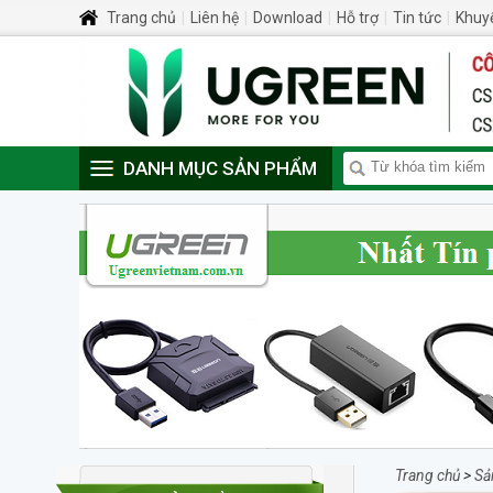
Trang chủ
|
Liên hệ
|
Download
|
Hỗ trợ
|
Tin tức
|
Khuy
DANH MỤC SẢN PHẨM
Trang chủ
>
Sả