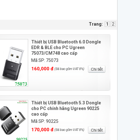
Trang:
1
2
Thiết bị USB Bluetooth 6.0 Dongle
EDR & BLE cho PC Ugreen
75073/CM748 cao cấp
Mã SP: 75073
160,000 đ
(Đã bao gồm VAT 8%)
Thiết bị USB Bluetooth 5.3 Dongle
cho PC chính hãng Ugreen 90225
cao cấp
Mã SP: 90225
170,000 đ
(Đã bao gồm VAT 8%)