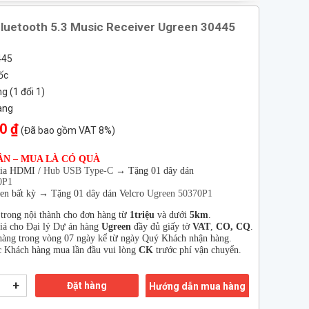
Bluetooth 5.3 Music Receiver Ugreen 30445
445
ốc
 (1 đổi 1)
àng
0 ₫
(Đã bao gồm VAT 8%)
ÂN – MUA LÀ CÓ QUÀ
hia HDMI /
Hub USB Type-C
→
Tặng 01 dây dán
0P1
en bất kỳ → Tặng 01 dây dán Velcro
Ugreen 50370P1
 trong nội thành cho đơn hàng từ
1triệu
và dưới
5km
.
giá cho Đại lý Dự án hàng
Ugreen
đầy đủ giấy tờ
VAT
,
CO, CQ
.
àng trong vòng 07 ngày kể từ ngày Quý Khách nhận hàng.
 Khách hàng mua lần đầu vui lòng
CK
trước phí vận chuyển.
+
Đặt hàng
Hướng dẫn mua hàng