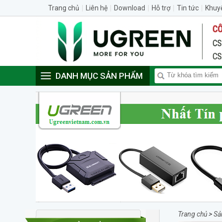
Trang chủ
|
Liên hệ
|
Download
|
Hỗ trợ
|
Tin tức
|
Khuy
DANH MỤC SẢN PHẨM
Trang chủ
>
Sả