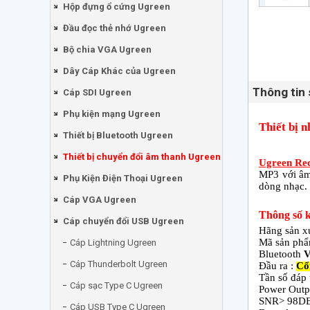
Hộp đựng ổ cứng Ugreen
Đầu đọc thẻ nhớ Ugreen
Bộ chia VGA Ugreen
Dây Cáp Khác của Ugreen
Thông tin
Cáp SDI Ugreen
Phụ kiện mạng Ugreen
Thiết bị 
Thiết bị Bluetooth Ugreen
Thiết bị chuyển đổi âm thanh Ugreen
Ugreen
Re
MP3 với âm 
Phụ Kiện Điện Thoại Ugreen
dòng nhạc. 
Cáp VGA Ugreen
Thông số k
Cáp chuyển đổi USB Ugreen
Hãng sản x
Mã sản phẩ
Cáp Lightning Ugreen
Bluetooth
V
Cáp Thunderbolt Ugreen
Đầu ra :
Cổ
Tần số đáp
Cáp sạc Type C Ugreen
Power Out
SNR> 98D
Cáp USB Type C Ugreen