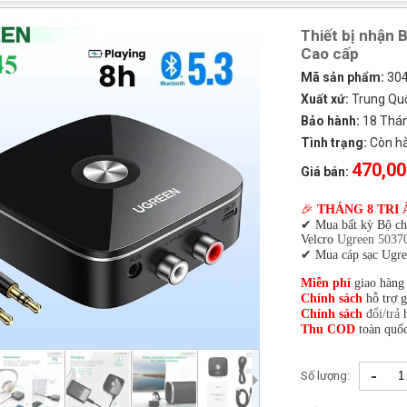
Thiết bị nhận 
Cao cấp
Mã sản phẩm:
30
Xuất xứ:
Trung Qu
Bảo hành:
18 Tháng
Tình trạng:
Còn h
470,00
Giá bán:
🎉
THÁNG 8 TRI 
✔ Mua bất kỳ Bộ c
Velcro
Ugreen 5037
✔ Mua cáp sạc Ugre
Miễn phí
giao hàng
Chính sách
hỗ trợ 
Chính sách
đổi/trả
h
Thu COD
toàn quốc
-
Số lượng: