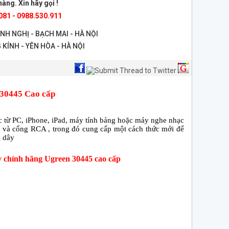
àng. Xin hãy gọi !
081 - 0988.530.911
ANH NGHỊ - BẠCH MAI - HÀ NỘI
 KÍNH - YÊN HÒA - HÀ NỘI
 30445 Cao cấp
c từ PC, iPhone, iPad, máy tính bảng hoặc máy nghe nhạc
mm và cổng RCA , trong đó cung cấp một cách thức mới để
 dây
ly chính hãng Ugreen 30445 cao cấp