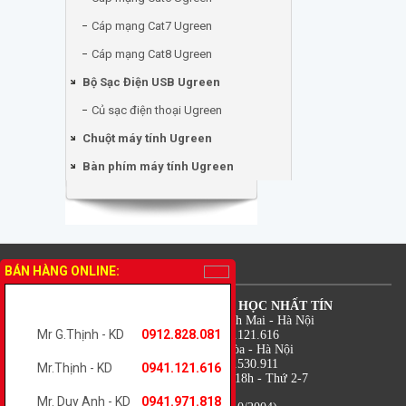
Cáp mạng Cat7 Ugreen
Cáp mạng Cat8 Ugreen
Bộ Sạc Điện USB Ugreen
Củ sạc điện thoại Ugreen
Chuột máy tính Ugreen
Bàn phím máy tính Ugreen
THÔNG TIN LIÊN HỆ
BÁN HÀNG ONLINE:
CÔNG TY TNHH TM DV TIN HỌC NHẤT TÍN
Địa chỉ: 18 Lê Thanh Nghị - Bạch Mai - Hà Nội
Mr G.Thịnh - KD
0912.828.081
Điện thoại: 0941.971.818 - 0941.121.616
Địa chỉ: 7B Trung Kính - Yên Hòa - Hà Nội
Điện thoại: 0912.828.081 - 0988.530.911
Mr.Thịnh - KD
0941.121.616
Thời gian: 08h - 12h và 13h30 - 18h - Thứ 2-7
Hỗ trợ kỹ thuật: 0941.121.616
Mr. Duy Anh - KD
0941.971.818