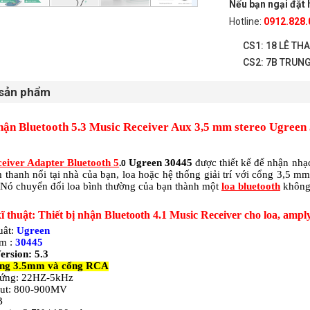
Nếu bạn ngại đặt h
Hotline:
0912.828.
CS1: 18 LÊ TH
CS2: 7B TRUNG
 sản phẩm
nhận Bluetooth 5.3 Music Receiver Aux 3,5 mm stereo Ugreen
ceiver Adapter
Bluetooth 5
Ugreen 30445
được thiết kế để nhận nhạ
.0
thanh nổi tại nhà của bạn, loa hoặc hệ thống giải trí với cổng 3,5 
Nó chuyển đổi loa bình thường của bạn thành một
loa bluetooth
không
ĩ thuật: Thiết bị nhận Bluetooth 4.1 Music Receiver cho loa, amp
uât:
Ugreen
m :
30445
ersion: 5.3
ng 3.5mm và cổng RCA
 ứng: 22HZ-5kHz
put: 800-900MV
B