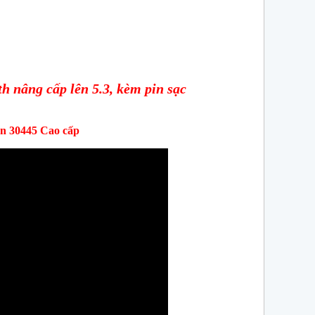
 nâng cấp lên 5.3, kèm pin sạc
en 30445 Cao cấp