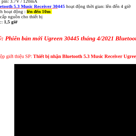
 pin: 3.7V / 120mA
etooth 5.3 Music Receiver 30
445
hoạt động thời gian: lên đến 4 giờ
h hoạt động :
lên đến 10m
ấp nguồn cho thiết bị
c:
1,5 giờ
: Phiên bản mới Ugreen 30445 tháng 4/2021 Bluetooth
ộp giới thiệu SP:
Thiết bị nhận Bluetooth 5.3 Music Receiver Ugre