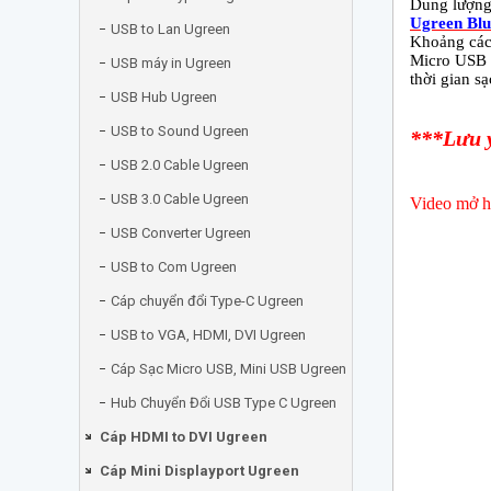
Dung lượng
Ugreen Blu
USB to Lan Ugreen
Khoảng các
Micro USB c
USB máy in Ugreen
thời gian sạ
USB Hub Ugreen
USB to Sound Ugreen
***Lưu ý
USB 2.0 Cable Ugreen
USB 3.0 Cable Ugreen
Video mở h
USB Converter Ugreen
USB to Com Ugreen
Cáp chuyển đổi Type-C Ugreen
USB to VGA, HDMI, DVI Ugreen
Cáp Sạc Micro USB, Mini USB Ugreen
Hub Chuyển Đổi USB Type C Ugreen
Cáp HDMI to DVI Ugreen
Cáp Mini Displayport Ugreen