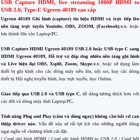
USB Capture HDMI, live streaming 1080P HDMI to
USB 2.0, Type-C Ugreen 40189 cao cấp
Ugreen 40189 Ghi hình (capture) tín hiệu HDMI và trực tiếp lên
nền tảng trực tuyến Youtube, OBS, ZOOM, (Facebook).v.v.
hoặc
lưu thành file vào Laptop/PC.
USB Capture HDMI Ugreen 40189 USB 2.0 hoặc USB type C sang
HDMI Ugreen 40189, Hỗ trợ và đáp ứng nhiều nền tảng ghi hình
và Live hiện đại OBS, Xsplit, Zoom, Skype.v.v
. hoặc sử dụng làm
thiết bị ghi hình cho các dòng máy siêu âm, nội soi, hay các dòng
thiết bị Hội nghị truyền hình, học trực tuyến, học Online.
Giao tiếp qua USB 2.0 và USB type C
, dễ dàng tương thích hơn với
các đời và dòng máy tính Laptop/PC.
Tính năng Plug and Play (cắm và dùng ngay) không cần bất cứ can
thiệp driver nào
. Vấn đề này sẽ rất lợi ích cho những người dùng
ngại ngần về chương trình cài đặt.
( Card ghi hình HDMI | Card ghi hình HDMI to USB 2.0 | Card bắt