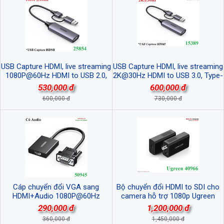
USB Capture HDMI, live streaming
USB Capture HDMI, live streaming
1080P@60Hz HDMI to USB 2.0,
2K@30Hz HDMI to USB 3.0, Type-
Type-C Ugreen 25854/CM716 cao
C Ugreen 15389-CM629 cao cấp
530,000 đ
600,000 đ
cấp
600,000 đ
730,000 đ
Cáp chuyển đổi VGA sang
Bộ chuyển đổi HDMI to SDI cho
HDMI+Audio 1080P@60Hz
camera hỗ trợ 1080p Ugreen
Ugreen 50945 cao cấp
40966 cao cấp ( Dừng SX )
290,000 đ
1,200,000 đ
360,000 đ
1,450,000 đ