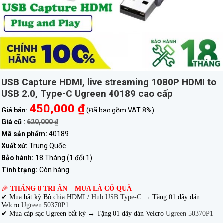
USB Capture HDMI, live streaming 1080P HDMI to
USB 2.0, Type-C Ugreen 40189 cao cấp
450,000 ₫
Giá bán:
(Đã bao gồm VAT 8%)
Giá cũ :
620,000 ₫
Mã sản phẩm:
40189
Xuất xứ:
Trung Quốc
Bảo hành:
18 Tháng (1 đổi 1)
Tình trạng:
Còn hàng
🎉
THÁNG 8 TRI ÂN – MUA LÀ CÓ QUÀ
✔ Mua bất kỳ Bộ chia HDMI /
Hub USB Type-C
→
Tặng 01 dây dán
Velcro
Ugreen 50370P1
✔ Mua cáp sạc Ugreen bất kỳ → Tặng 01 dây dán Velcro
Ugreen 50370P1