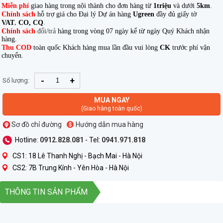
Miễn phí
giao hàng trong nội thành cho đơn hàng từ
1triệu
và dưới
5km
.
Chính sách
hỗ trợ giá cho Đại lý Dự án hàng
Ugreen
đầy đủ giấy tờ
,
.
VAT
CO, CQ
Chính sách
đổi/trả
hàng trong vòng 07 ngày kể từ ngày Quý Khách nhận
hàng.
Thu COD
toàn quốc Khách hàng mua lần đầu vui lòng
CK
trước phí vận
chuyển.
-
+
Số lượng:
MUA NGAY
(Giao hàng toàn quốc)
Sơ đồ chỉ đường
Hướng dẫn mua hàng
Hotline:
0912.828.081
- Tel:
0941.971.818
CS1: 18 Lê Thanh Nghị - Bạch Mai - Hà Nội
CS2: 7B Trung Kính - Yên Hòa - Hà Nội
THÔNG TIN SẢN PHẨM