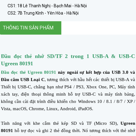
CS1: 18 Lê Thanh Nghị - Bạch Mai - Hà Nội
CS2: 7B Trung Kính - Yên Hòa - Hà Nội
THÔNG TIN SẢN PHẨM
Đầu đọc thẻ nhớ SD/TF 2 trong 1 USB-A & USB-C
Ugreen 80191
Đầu đọc thẻ Ugreen 80191
này ngoài sự kết hợp của USB 3.0 và
Đầu cắm USB Loại C
, tương thích với hầu hết các thiết bị USB-A và
Thiết bị USB-C, chẳng hạn như PS4 / PS3, Xbox One, PC, Máy tính
xách tay, điện thoại thông minh hỗ trợ USB-C và máy tính bảng,
không cần cài đặt trình điều khiển cho Windows 10 / 8.1 / 8/7 / XP /
Vista, macOS, Chrome, Linux, Android, iPadOS.
Tính năng với khe cắm thẻ kép SD và TF (Micro SD),
Ugreen
80191
hỗ trợ đọc và ghi 2 thẻ đồng thời. Nó tương thích với thẻ nhớ