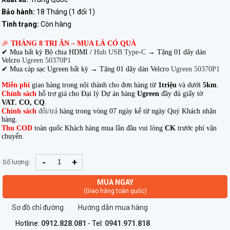
Bảo hành:
18 Tháng (1 đổi 1)
Tình trạng:
Còn hàng
🎉
THÁNG 8 TRI ÂN – MUA LÀ CÓ QUÀ
✔ Mua bất kỳ Bộ chia HDMI /
Hub USB Type-C
→
Tặng 01 dây dán
Velcro
Ugreen 50370P1
✔ Mua cáp sạc Ugreen bất kỳ → Tặng 01 dây dán Velcro
Ugreen 50370P1
Miễn phí
giao hàng trong nội thành cho đơn hàng từ
1triệu
và dưới
5km
.
Chính sách
hỗ trợ giá cho Đại lý Dự án hàng
Ugreen
đầy đủ giấy tờ
,
.
VAT
CO, CQ
Chính sách
đổi/trả
hàng trong vòng 07 ngày kể từ ngày Quý Khách nhận
hàng.
Thu COD
toàn quốc Khách hàng mua lần đầu vui lòng
CK
trước phí vận
chuyển.
-
+
Số lượng:
MUA NGAY
(Giao hàng toàn quốc)
Sơ đồ chỉ đường
Hướng dẫn mua hàng
Hotline:
0912.828.081
- Tel:
0941.971.818