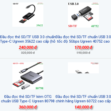
Đầu đọc thẻ SD/TF USB 3.0 chuẩn
Đầu đọc thẻ SD/TF chuẩn USB 3.0
Type-C Ugreen 35622 cao cấp (hỗ
tốc độ 5Gbps Ugreen 40752 cao
trợ thẻ 2TB)
cấp
240,000 đ
170,000 đ
320,000 đ
190,000 đ
Đầu đọc thẻ SD/TF kèm OTG
Đầu đọc thẻ SD/TF chuẩn USB 3.0
chuẩn USB Type-C Ugreen 80798
chính hãng Ugreen 60722 cao cấp
vỏ nhôm cao cấp
360,000 đ
140,000 đ