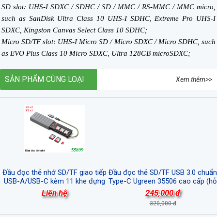
SD slot: UHS-I SDXC / SDHC / SD / MMC / RS-MMC / MMC micro,
such as SanDisk Ultra Class 10 UHS-I SDHC, Extreme Pro UHS-I
SDXC, Kingston Canvas Select Class 10 SDHC;
Micro SD/TF slot: UHS-I Micro SD / Micro SDXC / Micro SDHC, such
as EVO Plus Class 10 Micro SDXC, Ultra 128GB microSDXC;
SẢN PHẨM CÙNG LOẠI
Xem thêm>>
Đầu đọc thẻ nhớ SD/TF giao tiếp
Đầu đọc thẻ SD/TF USB 3.0 chuẩn
USB-A/USB-C kèm 11 khe đựng
Type-C Ugreen 35506 cao cấp (hỗ
thẻ nhớ Ugreen 55899 cao cấp
trợ thẻ 2TB)
Liên hệ
245,000 đ
320,000 đ