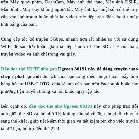
trên Máy quay phim, DashCam, Máy ảnh thể thao, Máy ảnh DSLR,
Màn hình, Máy bay không người lái, Máy ảnh kỹ thuật số, có thể truy
cập vào lightroom hoặc phát lại video trực tiếp trên điện thoại / máy
tính bảng của bạn.
Cung cấp tốc độ truyền 5Gbps, nhanh hơn rất nhiều so với sử dụng
Wi-Fi để sao lưu hoặc giảm tải tệp / ảnh từ Thẻ SD / TF của bạn,
truyền video và ảnh chỉ trong vài giây.
Đầu đọc thẻ SD/TF nhỏ gọn
Ugreen 80191 này dễ dàng truyền / sao
chép / phát lại ảnh
du lịch của bạn sang điện thoại hoặc máy tính
bảng hỗ trợ USB-C OTG, chia sẻ ảnh của bạn trên Facebook hoặc các
phương tiện truyền thông xã hội khác ngay lập tức.
Bên cạnh đó,
đầu đọc thẻ nhớ Ugreen 80191
này cho phép trao đổi
ảnh giữa thẻ SD và thẻ nhớ TF, không cần tải về điện thoại rồi chuyển
sang thẻ khác, giúp tiết kiệm thời gian và tiết kiệm pin cho việc truyền
tải dữ liệu, hỗ trợ đến thẻ 2TB