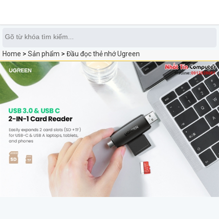
0
Home
>
Sản phẩm
>
Đầu đọc thẻ nhớ Ugreen