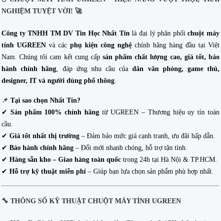
NGHIỆM TUYỆT VỜI! 🚀
Công ty TNHH TM DV Tin Học Nhất Tín
là đại lý phân phối
chuột máy
tính UGREEN
và các
phụ kiện công nghệ
chính hãng hàng đầu tại Việt
Nam. Chúng tôi cam kết cung cấp
sản phẩm chất lượng cao, giá tốt, bảo
hành chính hãng
, đáp ứng nhu cầu của
dân văn phòng, game thủ,
designer, IT và người dùng phổ thông
.
📌
Tại sao chọn Nhất Tín?
✔
Sản phẩm 100% chính hãng
từ UGREEN – Thương hiệu uy tín toàn
cầu.
✔
Giá tốt nhất thị trường
– Đảm bảo mức giá cạnh tranh, ưu đãi hấp dẫn.
✔
Bảo hành chính hãng
– Đổi mới nhanh chóng, hỗ trợ tận tình.
✔
Hàng sẵn kho – Giao hàng toàn quốc
trong 24h tại Hà Nội & TP.HCM.
✔
Hỗ trợ kỹ thuật miễn phí
– Giúp bạn lựa chọn sản phẩm phù hợp nhất.
🔧
THÔNG SỐ KỸ THUẬT CHUỘT MÁY TÍNH UGREEN