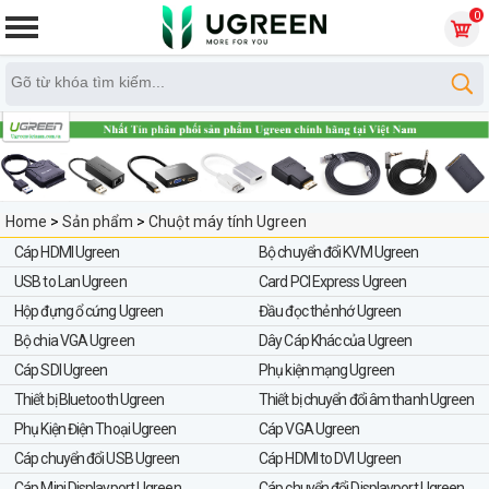
0
Home
>
Sản phẩm
>
Chuột máy tính Ugreen
Cáp HDMI Ugreen
Bộ chuyển đổi KVM Ugreen
USB to Lan Ugreen
Card PCI Express Ugreen
Hộp đựng ổ cứng Ugreen
Đầu đọc thẻ nhớ Ugreen
Bộ chia VGA Ugreen
Dây Cáp Khác của Ugreen
Cáp SDI Ugreen
Phụ kiện mạng Ugreen
Thiết bị Bluetooth Ugreen
Thiết bị chuyển đổi âm thanh Ugreen
Phụ Kiện Điện Thoại Ugreen
Cáp VGA Ugreen
Cáp chuyển đổi USB Ugreen
Cáp HDMI to DVI Ugreen
Cáp Mini Displayport Ugreen
Cáp chuyển đổi Displayport Ugreen