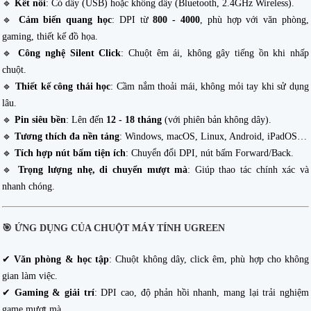
🔹
Kết nối
: Có dây (USB) hoặc không dây (Bluetooth, 2.4GHz Wireless).
🔹
Cảm biến quang học
: DPI từ
800 - 4000
, phù hợp với văn phòng,
gaming, thiết kế đồ họa.
🔹
Công nghệ Silent Click
: Chuột êm ái, không gây tiếng ồn khi nhấp
chuột.
🔹
Thiết kế công thái học
: Cầm nắm thoải mái, không mỏi tay khi sử dụng
lâu.
🔹
Pin siêu bền
: Lên đến
12 - 18 tháng
(với phiên bản không dây).
🔹
Tương thích đa nền tảng
: Windows, macOS, Linux, Android, iPadOS…
🔹
Tích hợp nút bấm tiện ích
: Chuyển đổi DPI, nút bấm Forward/Back.
🔹
Trọng lượng nhẹ, di chuyển mượt mà
: Giúp thao tác chính xác và
nhanh chóng.
🎯
ỨNG DỤNG CỦA CHUỘT MÁY TÍNH UGREEN
✔
Văn phòng & học tập
: Chuột không dây, click êm, phù hợp cho không
gian làm việc.
✔
Gaming & giải trí
: DPI cao, độ phản hồi nhanh, mang lại trải nghiệm
game mượt mà.