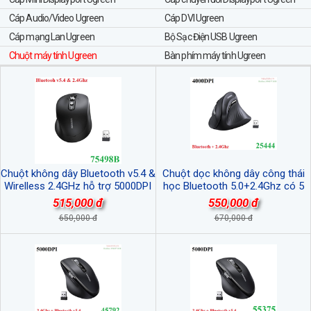
Cáp Audio/Video Ugreen
Cáp DVI Ugreen
Cáp mạng Lan Ugreen
Bộ Sạc Điện USB Ugreen
Chuột máy tính Ugreen
Bàn phím máy tính Ugreen
Chuột không dây Bluetooth v5.4 &
Chuột dọc không dây công thái
Wirelless 2.4GHz hỗ trợ 5000DPI
học Bluetooth 5.0+2.4Ghz có 5
Ugreen 75498B/M752 cao cấp
nút 4000DPI Ugreen 25444 cao
515,000 đ
550,000 đ
cấp
650,000 đ
670,000 đ