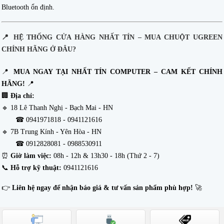
Bluetooth ổn định.
📍
HỆ THỐNG CỬA HÀNG NHẤT TÍN – MUA CHUỘT UGREEN
CHÍNH HÃNG Ở ĐÂU?
📍
MUA NGAY TẠI NHẤT TÍN COMPUTER – CAM KẾT CHÍNH
HÃNG!
📍
🏢
Địa chỉ:
🔹 18 Lê Thanh Nghị - Bạch Mai - HN
☎ 0941971818 - 0941121616
🔹 7B Trung Kính - Yên Hòa - HN
☎ 0912828081 -
0988530911
⏰
Giờ làm việc:
08h - 12h & 13h30 - 18h (Thứ 2 - 7)
📞
Hỗ trợ kỹ thuật:
0941121616
👉
Liên hệ ngay để nhận báo giá & tư vấn sản phẩm phù hợp!
🚀