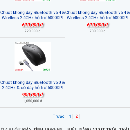
Chuột không dây Bluetooth v5.4 &
Chuột không dây Bluetooth v5.4 &
Wirelless 2.4GHz hỗ trợ 5000DPI
Wirelless 2.4GHz hỗ trợ 5000DPI
Ugreen 45792 cao cấp
Ugreen 55375 cao cấp
610,000 đ
610,000 đ
720,000 đ
730,000 đ
Chuột không dây Bluetooth v5.0 &
2.4GHz & có dây hỗ trợ 5000DPI
Ugreen 90539/MU103 cao cấp
900,000 đ
(Pin sạc)
1,050,000 đ
Trước
1
2
🖱 CHUỘT MÁY TÍNH UGREEN – HIỆU NĂNG VƯỢT TRỘI, TRẢI