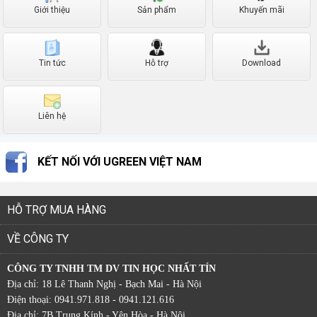
Giới thiệu
Sản phẩm
Khuyến mãi
Tin tức
Hỗ trợ
Download
Liên hệ
KẾT NỐI VỚI UGREEN VIỆT NAM
HỖ TRỢ MUA HÀNG
VỀ CÔNG TY
CÔNG TY TNHH TM DV TIN HỌC NHẤT TÍN
Địa chỉ: 18 Lê Thanh Nghị - Bạch Mai - Hà Nội
Điện thoại: 0941.971.818 - 0941.121.616
Địa chỉ: 7B Trung Kính - Yên Hòa - Hà Nội