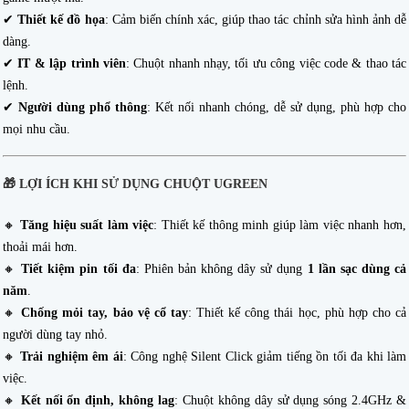
✔
Thiết kế đồ họa
: Cảm biến chính xác, giúp thao tác chỉnh sửa hình ảnh dễ
dàng.
✔
IT & lập trình viên
: Chuột nhanh nhạy, tối ưu công việc code & thao tác
lệnh.
✔
Người dùng phổ thông
: Kết nối nhanh chóng, dễ sử dụng, phù hợp cho
mọi nhu cầu.
🎁
LỢI ÍCH KHI SỬ DỤNG CHUỘT UGREEN
🔸
Tăng hiệu suất làm việc
: Thiết kế thông minh giúp làm việc nhanh hơn,
thoải mái hơn.
🔸
Tiết kiệm pin tối đa
: Phiên bản không dây sử dụng
1 lần sạc dùng cả
năm
.
🔸
Chống mỏi tay, bảo vệ cổ tay
: Thiết kế công thái học, phù hợp cho cả
người dùng tay nhỏ.
🔸
Trải nghiệm êm ái
: Công nghệ Silent Click giảm tiếng ồn tối đa khi làm
việc.
🔸
Kết nối ổn định, không lag
: Chuột không dây sử dụng sóng 2.4GHz &